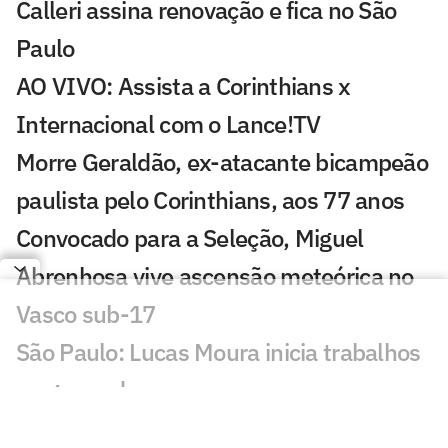
Calleri assina renovação e fica no São
Paulo
AO VIVO: Assista a Corinthians x
Internacional com o Lance!TV
Morre Geraldão, ex-atacante bicampeão
paulista pelo Corinthians, aos 77 anos
Convocado para a Seleção, Miguel
Abrenhosa vive ascensão meteórica no
Vasco sub-17
São Paulo: Lucas Moura inicia trabalhos
no gramado
Caboclo, ex-CBF, quer disputar