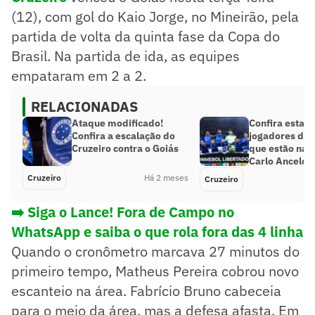
(12), com gol do Kaio Jorge, no Mineirão, pela
partida de volta da quinta fase da Copa do
Brasil. Na partida de ida, as equipes
empataram em 2 a 2.
RELACIONADAS
Ataque modificado!
Confira estatí
Confira a escalação do
jogadores do 
Cruzeiro contra o Goiás
que estão na p
Carlo Ancelott
Cruzeiro
Há 2 meses
Cruzeiro
➡️ Siga o Lance! Fora de Campo no
WhatsApp e saiba o que rola fora das 4 linha
Quando o cronômetro marcava 27 minutos do
primeiro tempo, Matheus Pereira cobrou novo
escanteio na área. Fabrício Bruno cabeceia
para o meio da área, mas a defesa afasta. Em