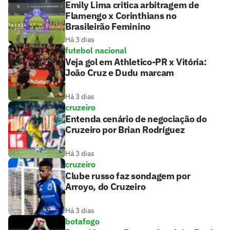
Emily Lima critica arbitragem de
Flamengo x Corinthians no
Brasileirão Feminino
Há 3 dias
futebol nacional
Veja gol em Athletico-PR x Vitória:
João Cruz e Dudu marcam
Há 3 dias
cruzeiro
Entenda cenário de negociação do
Cruzeiro por Brian Rodríguez
Há 3 dias
cruzeiro
Clube russo faz sondagem por
Arroyo, do Cruzeiro
Há 3 dias
botafogo