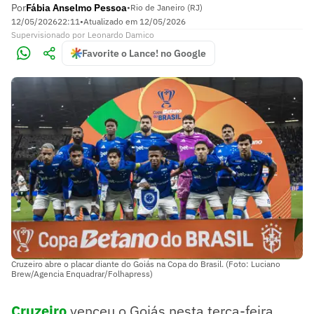
Por
Fábia Anselmo Pessoa
•
Rio de Janeiro (RJ)
12/05/2026
22:11
•
Atualizado em
12/05/2026
Supervisionado
por
Leonardo Damico
Favorite o Lance! no Google
Cruzeiro abre o placar diante do Goiás na Copa do Brasil. (Foto: Luciano
Brew/Agencia Enquadrar/Folhapress)
Cruzeiro
venceu o Goiás nesta terça-feira