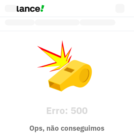
Erro:
500
Ops, não conseguimos