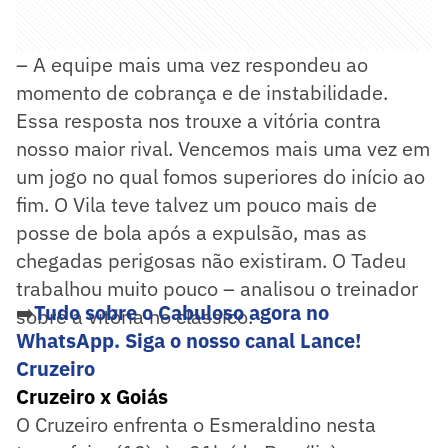
– A equipe mais uma vez respondeu ao
momento de cobrança e de instabilidade.
Essa resposta nos trouxe a vitória contra
nosso maior rival. Vencemos mais uma vez em
um jogo no qual fomos superiores do início ao
fim. O Vila teve talvez um pouco mais de
posse de bola após a expulsão, mas as
chegadas perigosas não existiram. O Tadeu
trabalhou muito pouco – analisou o treinador
➡️
Tudo sobre o Cabuloso agora no
sobre a vitória no clássico.
WhatsApp. Siga o nosso canal Lance!
Cruzeiro
Cruzeiro x Goiás
O Cruzeiro enfrenta o Esmeraldino nesta