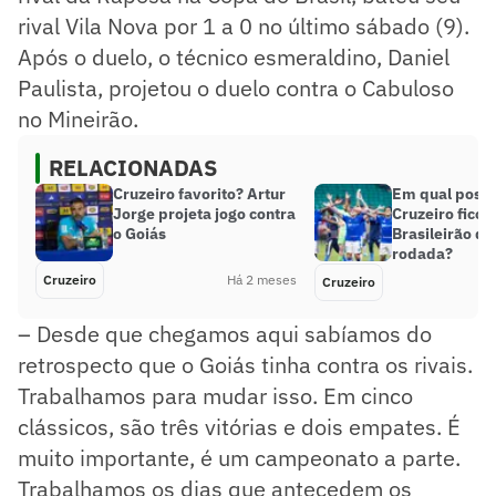
rival Vila Nova por 1 a 0 no último sábado (9).
Após o duelo, o técnico esmeraldino, Daniel
Paulista, projetou o duelo contra o Cabuloso
no Mineirão.
RELACIONADAS
Cruzeiro favorito? Artur
Em qual posiç
Jorge projeta jogo contra
Cruzeiro ficou
o Goiás
Brasileirão de
rodada?
Cruzeiro
Há 2 meses
Cruzeiro
– Desde que chegamos aqui sabíamos do
retrospecto que o Goiás tinha contra os rivais.
Trabalhamos para mudar isso. Em cinco
clássicos, são três vitórias e dois empates. É
muito importante, é um campeonato a parte.
Trabalhamos os dias que antecedem os