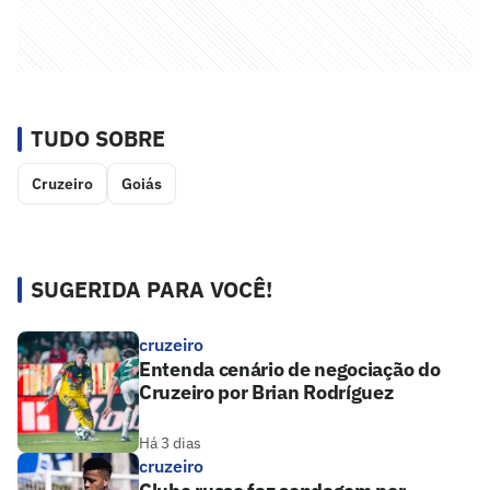
TUDO SOBRE
Cruzeiro
Goiás
SUGERIDA PARA VOCÊ!
cruzeiro
Entenda cenário de negociação do
Cruzeiro por Brian Rodríguez
Há 3 dias
cruzeiro