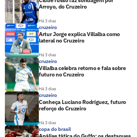
Clube russo faz sondagem por
Arroyo, do Cruzeiro
Há 3 dias
cruzeiro
Artur Jorge explica Villalba como
lateral no Cruzeiro
Há 3 dias
cruzeiro
Villalba celebra retorno e fala sobre
futuro no Cruzeiro
Há 3 dias
cruzeiro
Conheça Luciano Rodríguez, futuro
reforço do Cruzeiro
Há 3 dias
copa do brasil
Análise tática do Guffo: os destaques