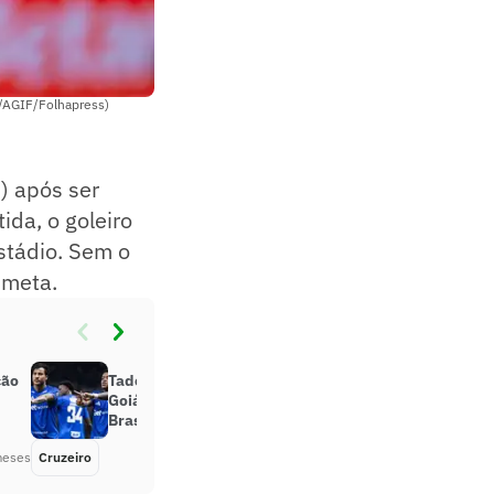
o/AGIF/Folhapress)
) após ser
ida, o goleiro
stádio. Sem o
 meta.
ção
Tadeu brilha, mas Cruzeiro vence o
Goiás e se classifica na Copa do
Brasil; dê suas notas
meses
Cruzeiro
Há 2 meses