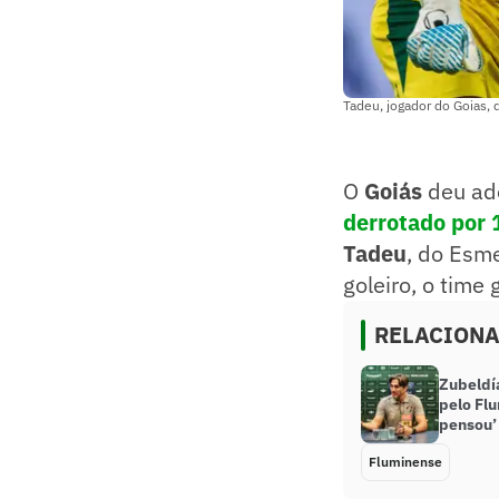
Tadeu, jogador do Goias, 
O
Goiás
deu ade
derrotado por 1
Tadeu
, do Esme
goleiro, o time
RELACION
Zubeldía
pelo Flu
pensou’
Fluminense