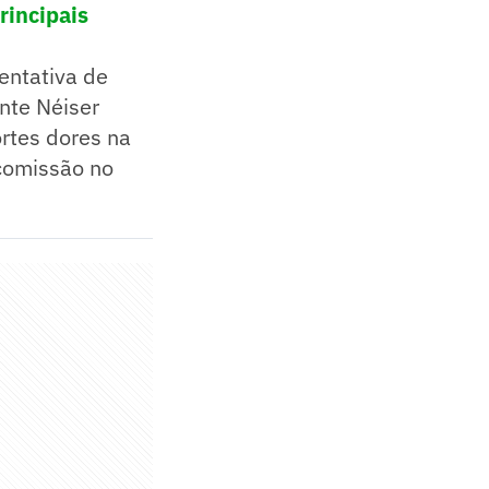
rincipais
entativa de
ante Néiser
fortes dores na
comissão no