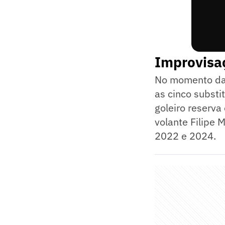
Improvisaç
No momento da c
as cinco substi
goleiro reserv
volante Filipe 
2022 e 2024.