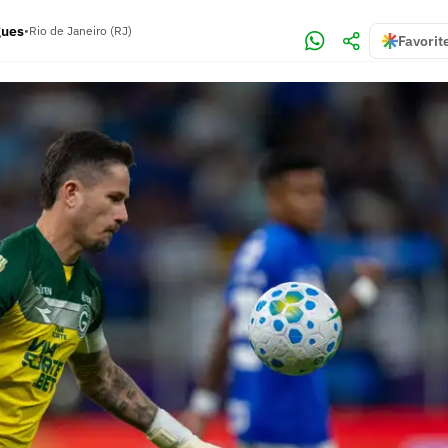
gues
•
Rio de Janeiro (RJ)
Favorit