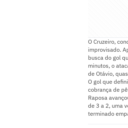
O Cruzeiro, con
improvisado. A
busca do gol q
minutos, o atac
de Otávio, qua
O gol que defin
cobrança de pên
Raposa avançou
de 3 a 2, uma v
terminado empa