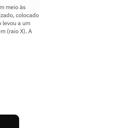
em meio às
lizado, colocado
 levou a um
m (raio X). A