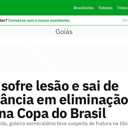
Brasileirão
Tabelas
Vídeo
tar?
Converse com o nosso assistente.
18+ 
Goiás
sofre lesão e sai de
ância em eliminação
na Copa do Brasil
da, goleiro esmeraldino teve suspeita de fratura na tíbi