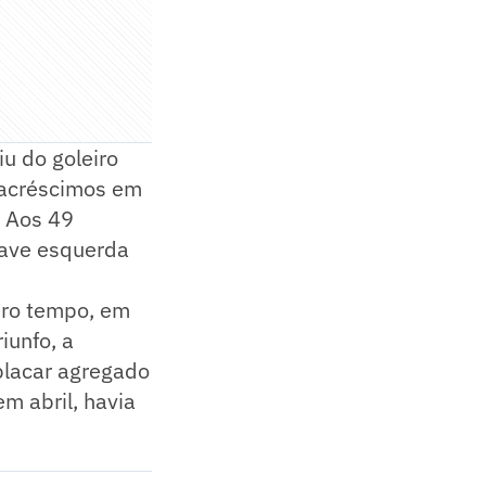
iu do goleiro
 acréscimos em
. Aos 49
trave esquerda
eiro tempo, em
iunfo, a
placar agregado
m abril, havia