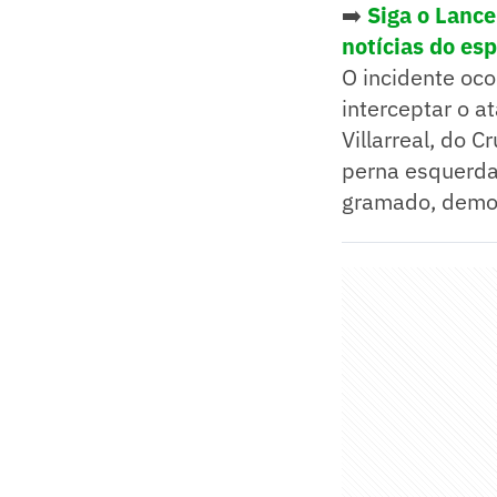
➡️
Siga o Lanc
notícias do es
O incidente oc
interceptar o a
Villarreal, do C
perna esquerda
gramado, demon