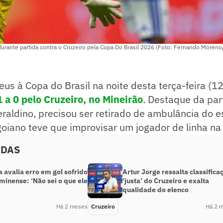
durante partida contra o Cruzeiro pela Copa Do Brasil 2026 (Foto: Fernando Moren
us à Copa do Brasil na noite desta terça-feira (12
 a 0 pelo Cruzeiro, no Mineirão
. Destaque da part
raldino, precisou ser retirado de ambulância do e
 goiano teve que improvisar um jogador de linha na
ADAS
 avalia erro em gol sofrido
Artur Jorge ressalta classifica
minense: ‘Não sei o que ele
‘justa’ do Cruzeiro e exalta
qualidade do elenco
Há 2 meses
Cruzeiro
Há 2 