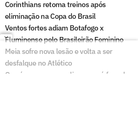
Corinthians retoma treinos após
eliminação na Copa do Brasil
Ventos fortes adiam Botafogo x
Fluminense pelo Brasileirão Feminino
Meia sofre nova lesão e volta a ser
desfalque no Atlético
Os números que explicam a má fase de
Lucho Acosta no Fluminense
Vasco e Racing se acertam, e Sosa deve
viajar para o Rio nos próximos dias
Vasco encaminha saída em definitivo de
JP para clube de Portugal