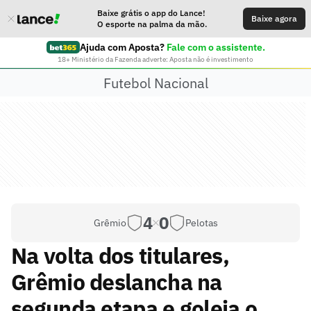
Baixe grátis o app do Lance!
Baixe agora
O esporte na palma da mão.
Ajuda com Aposta?
Fale com o assistente.
18+ Ministério da Fazenda adverte: Aposta não é investimento
Futebol Nacional
4
0
Grêmio
Pelotas
Na volta dos titulares,
Grêmio deslancha na
segunda etapa e goleia o