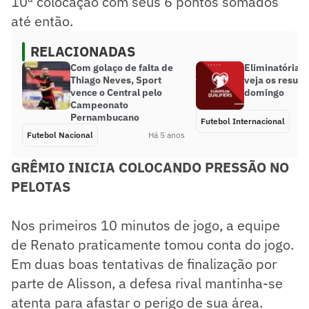
10ª colocação com seus 6 pontos somados
até então.
RELACIONADAS
Com golaço de falta de
Eliminatórias
Thiago Neves, Sport
veja os result
vence o Central pelo
domingo
Campeonato
Pernambucano
Futebol Internacional
Futebol Nacional
Há 5 anos
GRÊMIO INICIA COLOCANDO PRESSÃO NO
PELOTAS
Nos primeiros 10 minutos de jogo, a equipe
de Renato praticamente tomou conta do jogo.
Em duas boas tentativas de finalização por
parte de Alisson, a defesa rival mantinha-se
atenta para afastar o perigo de sua área.