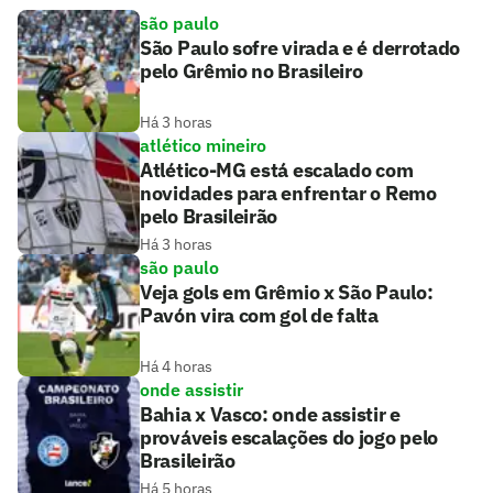
são paulo
São Paulo sofre virada e é derrotado
pelo Grêmio no Brasileiro
Há 3 horas
atlético mineiro
Atlético-MG está escalado com
novidades para enfrentar o Remo
pelo Brasileirão
Há 3 horas
são paulo
Veja gols em Grêmio x São Paulo:
Pavón vira com gol de falta
Há 4 horas
onde assistir
Bahia x Vasco: onde assistir e
prováveis escalações do jogo pelo
Brasileirão
Há 5 horas