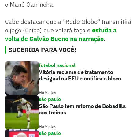
o Mané Garrincha.
Cabe destacar que a "Rede Globo" transmitirá
o jogo (único) que valerá taça e
estuda a
volta de Galvão Bueno na narração
.
SUGERIDA PARA VOCÊ!
futebol nacional
Vitória reclama de tratamento
desigual na FFU e notifica o bloco
Há 5 dias
são paulo
São Paulo tem retorno de Bobadilla
aos treinos
Há 5 dias
são paulo