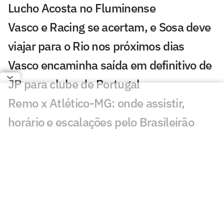
Lucho Acosta no Fluminense
Vasco e Racing se acertam, e Sosa deve
viajar para o Rio nos próximos dias
Vasco encaminha saída em definitivo de
JP para clube de Portugal
Remo x Atlético-MG: onde assistir,
horário e escalações pelo Brasileirão
Lamacchia e Pedrinho apresentam
projeto para novo CT do Vasco
São Paulo pode ter novidades contra o
Grêmio; veja provável escalação
Oitavas da Copa do Brasil de 2026