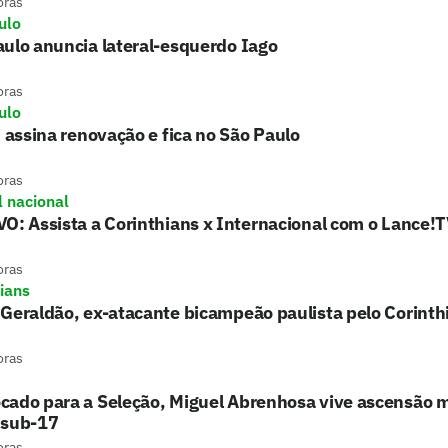
oras
ulo
ulo anuncia lateral-esquerdo Iago
oras
ulo
i assina renovação e fica no São Paulo
oras
l nacional
O: Assista a Corinthians x Internacional com o Lance!
oras
hians
Geraldão, ex-atacante bicampeão paulista pelo Corinth
oras
cado para a Seleção, Miguel Abrenhosa vive ascensão m
 sub-17
oras