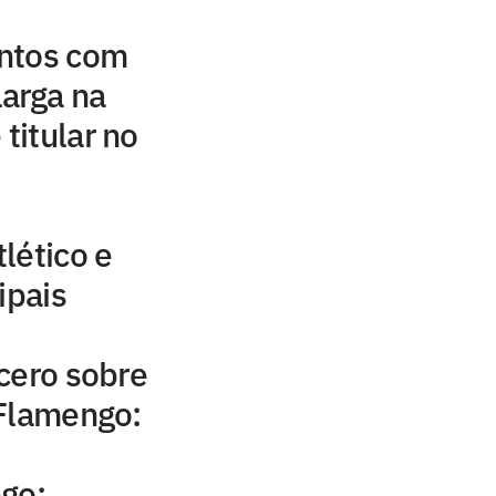
ntos com
arga na
 titular no
lético e
ipais
cero sobre
 Flamengo:
go: