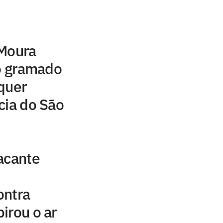
 Moura
no gramado
quer
cia do São
acante
ontra
irou o ar