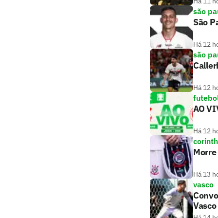
Há 11 h
são pa
São Pa
Há 12 h
são pa
Caller
Há 12 h
futebo
AO VIV
Há 12 h
corint
Morre 
Há 13 h
vasco
Convo
Vasco
Há 14 h