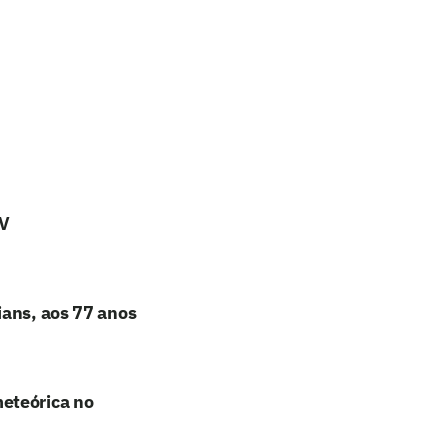
TV
ians, aos 77 anos
eteórica no