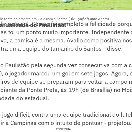
o tento no empate em 2 a 2 com o Santos (Divulgação/Santo André)
eliz pelo gol. Só não foi completo a felicidade por
atualizada do Paulistão!
 mas foi um ponto muito importante. Independente
iva, a camisa é a mesma. Avalio como positiva nos
tra uma equipe do tamanho do Santos - disse.
o Paulistão pela segunda vez consecutiva com a 
, o jogador marcou um gol em sete jogos. Agora, 
ros de equipe se preparam para voltar a campo 
 diante da Ponte Preta, às 19h (de Brasília) no Moi
odada do estadual.
jogo difícil, contra uma equipe tradicional do futeb
r à Campinas com o intuito de pontuar - projetou.
CONTINUA