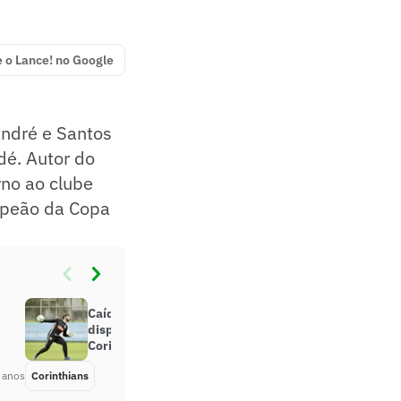
e o Lance! no Google
ndré e Santos
dé. Autor do
no ao clube
mpeão da Copa
Caíque França e Matheus Donelli
disputam vaga no gol do
Corinthians
 anos
Corinthians
Há 5 anos