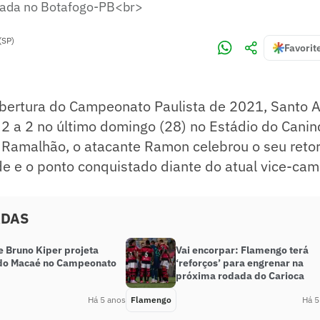
rada no Botafogo-PB<br>
(SP)
Favorit
bertura do Campeonato Paulista de 2021, Santo A
 a 2 no último domingo (28) no Estádio do Canin
 Ramalhão, o atacante Ramon celebrou o seu retor
de e o ponto conquistado diante do atual vice-ca
ADAS
e Bruno Kiper projeta
Vai encorpar: Flamengo terá
 do Macaé no Campeonato
‘reforços’ para engrenar na
próxima rodada do Carioca
Há 5 anos
Flamengo
Há 5