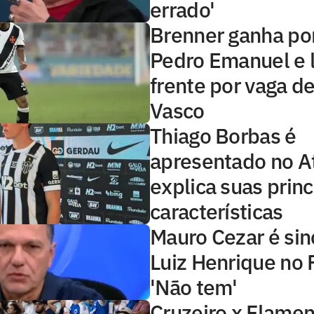
errado'
Brenner ganha po
Pedro Emanuel e l
frente por vaga de
Vasco
Thiago Borbas é
apresentado no At
explica suas princ
características
Mauro Cezar é sin
Luiz Henrique no
'Não tem'
Cruzeiro x Flamen