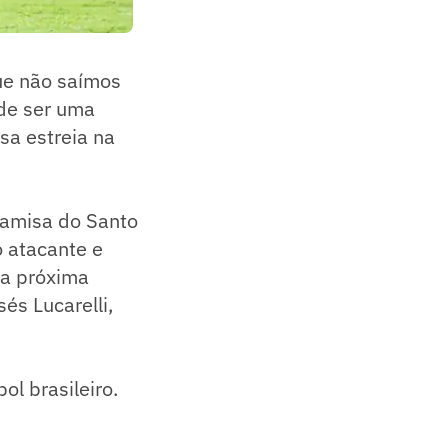
que não saímos
 de ser uma
sa estreia na
camisa do Santo
o atacante e
na próxima
sés Lucarelli,
ol brasileiro.