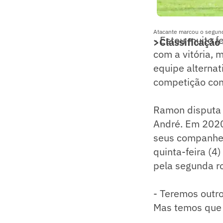
Atacante marcou o segund
- Estou muito f
>Classificação 
com a vitória,
equipe alternat
competição con
Ramon disputa 
André. Em 2020
seus companhei
quinta-feira (4)
pela segunda r
- Teremos outro 
Mas temos que i