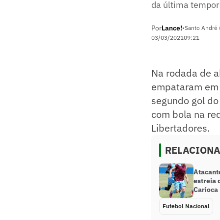
da última tempo
Por
Lance!
•
Santo André 
03/03/2021
09:21
Na rodada de a
empataram em 2
segundo gol do
com bola na re
Libertadores.
RELACION
Atacant
estreia
Carioca
Futebol Nacional