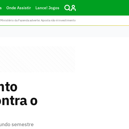
s
Onde Assistir
Lance! Jogos
Ministério da Fazenda adverte: Aposta não é investimento
nto
ntra o
egundo semestre