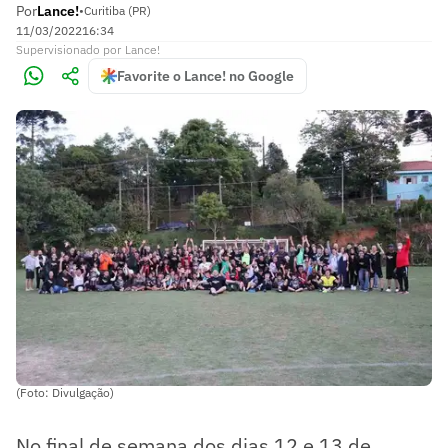
Por
Lance!
•
Curitiba (PR)
11/03/2022
16:34
Supervisionado
por
Lance!
Favorite o Lance! no Google
(Foto: Divulgação)
No final de semana dos dias 12 e 13 de