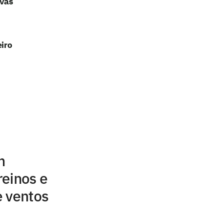
ovas
iro
m
reinos e
e ventos