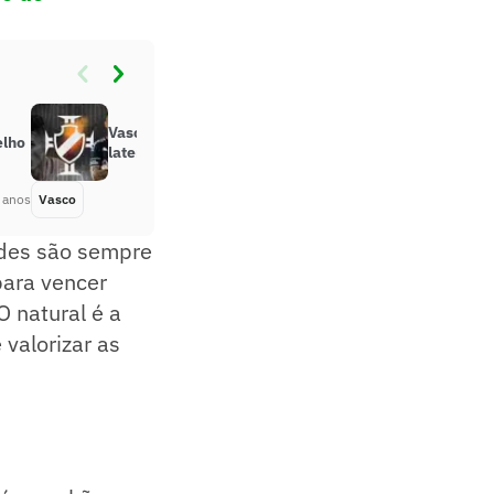
Vasco anuncia a contratação do
elho
lateral Zeca, ex-Internacional
 anos
Vasco
Há 5 anos
ndes são sempre
para vencer
 natural é a
 valorizar as