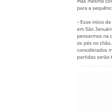
Mas mesmo com 
para a sequênc
- Esse início d
em São Januári
pensarmos na c
os pés no chão.
considerados m
partidas serão 