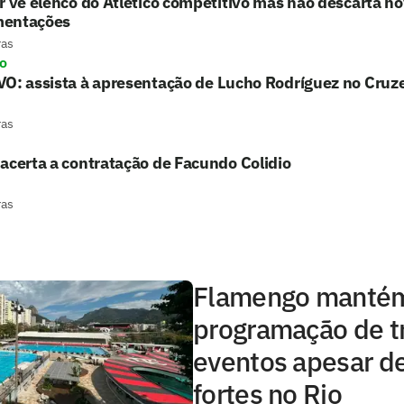
r vê elenco do Atlético competitivo mas não descarta n
entações
ras
ro
O: assista à apresentação de Lucho Rodríguez no Cruze
ras
acerta a contratação de Facundo Colidio
ras
Flamengo manté
programação de t
eventos apesar d
fortes no Rio