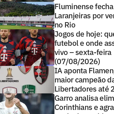
Fluminense fecha
Laranjeiras por ve
no Rio
Jogos de hoje: qu
futebol e onde ass
vivo – sexta-feira
(07/08/2026)
IA aponta Flame
maior campeão d
Libertadores até
Garro analisa eli
Corinthians e agr