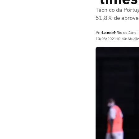
Técnico da Portu
51,8% de aprovei
Por
Lance!
•
Rio de Janeir
10/03/2021
10:40
•
Atuali