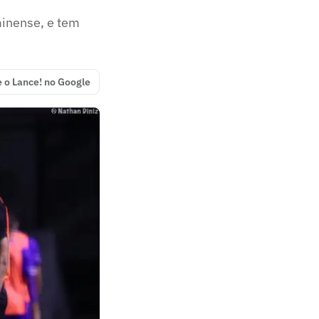
minense, e tem
e o Lance! no Google