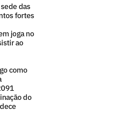
 sede das
ntos fortes
em joga no
istir ao
ngo como
a
 2091
minação do
adece