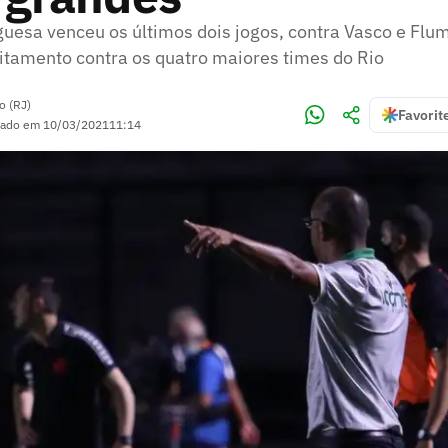
guesa venceu os últimos dois jogos, contra Vasco e Flu
tamento contra os quatro maiores times do Rio
o (RJ)
Favorit
zado em
10/03/2021
11:14