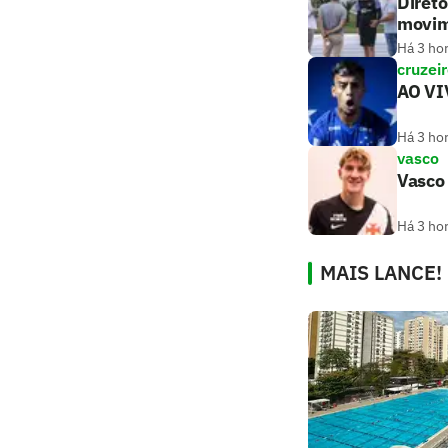
Direto
movim
Há 3 ho
cruzei
AO VIV
Há 3 ho
vasco
Vasco 
Há 3 ho
MAIS LANCE!