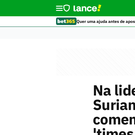
Quer uma ajuda antes de apos
Na lid
Surian
comem
'times