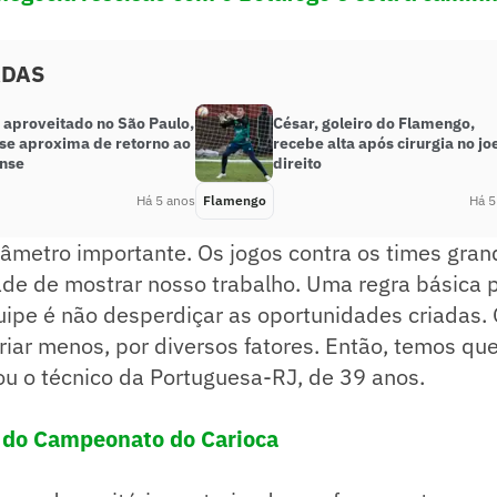
ADAS
 aproveitado no São Paulo,
César, goleiro do Flamengo,
se aproxima de retorno ao
recebe alta após cirurgia no jo
nse
direito
Há 5 anos
Flamengo
Há 5
râmetro importante. Os jogos contra os times gra
de de mostrar nosso trabalho. Uma regra básica 
pe é não desperdiçar as oportunidades criadas. O
iar menos, por diversos fatores. Então, temos que
ou o técnico da Portuguesa-RJ, de 39 anos.
a do Campeonato do Carioca