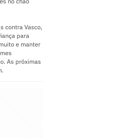
pés no chão
as contra Vasco,
fiança para
 muito e manter
times
ão. As próximas
n.