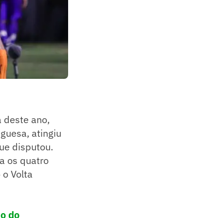
 deste ano,
uguesa, atingiu
ue disputou.
ra os quatro
 o Volta
ho do