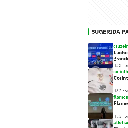
SUGERIDA PA
cruzei
Lucho 
grand
Há 3 ho
corint
Corint
Há 3 ho
flame
Flame
Há 3 ho
atlétic