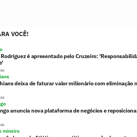
RA VOCÊ!
ro
Rodríguez é apresentado pelo Cruzeiro: 'Responsabili
e'
ras
hians
hians deixa de faturar valor milionário com eliminação 
ras
ngo
ngo anuncia nova plataforma de negócios e reposicion
ras
o mineiro