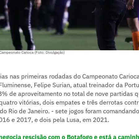
 Campeonato Carioca (Foto: Divulgação)
rias nas primeiras rodadas do Campeonato Carioca
Fluminense, Felipe Surian, atual treinador da Port
8% de aproveitamento no total de nove partidas q
quatro vitórias, dois empates e três derrotas cont
do Rio de Janeiro. - sete jogos foram comandando
16 e 2017, e dois pela Lusa, em 2021.
 negocia rescisão com o Botafogo e está a camin