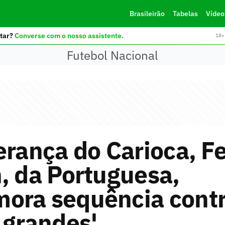
Brasileirão
Tabelas
Vídeo
tar?
Converse com o nosso assistente.
18+ 
Futebol Nacional
erança do Carioca, Fe
, da Portuguesa,
ora sequência contr
 grandes'