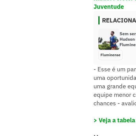
Juventude
RELACION
Sem ser
Hudson 
Flumine
Fluminense
- Esse é um pa
uma oportunida
uma grande equi
equipe menor cr
chances - avali
> Veja a tabel