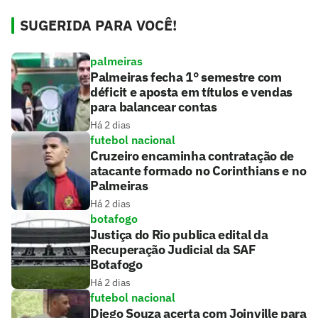
SUGERIDA PARA VOCÊ!
palmeiras
Palmeiras fecha 1° semestre com
déficit e aposta em títulos e vendas
para balancear contas
Há 2 dias
futebol nacional
Cruzeiro encaminha contratação de
atacante formado no Corinthians e no
Palmeiras
Há 2 dias
botafogo
Justiça do Rio publica edital da
Recuperação Judicial da SAF
Botafogo
Há 2 dias
futebol nacional
Diego Souza acerta com Joinville para