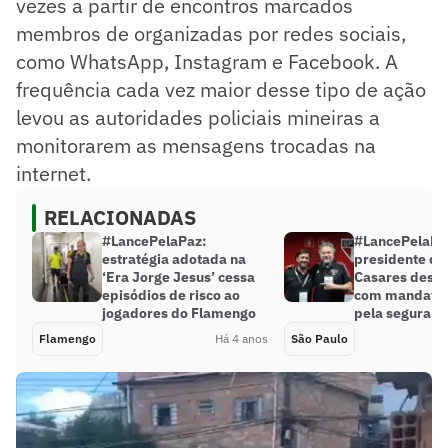
vezes a partir de encontros marcados
membros de organizadas por redes sociais,
como WhatsApp, Instagram e Facebook. A
frequência cada vez maior desse tipo de ação
levou as autoridades policiais mineiras a
monitorarem as mensagens trocadas na
internet.
RELACIONADAS
#LancePelaPaz:
#LancePelaPa
estratégia adotada na
presidente do
‘Era Jorge Jesus’ cessa
Casares desta
episódios de risco ao
com mandatári
jogadores do Flamengo
pela seguranç
Flamengo
Há 4 anos
São Paulo