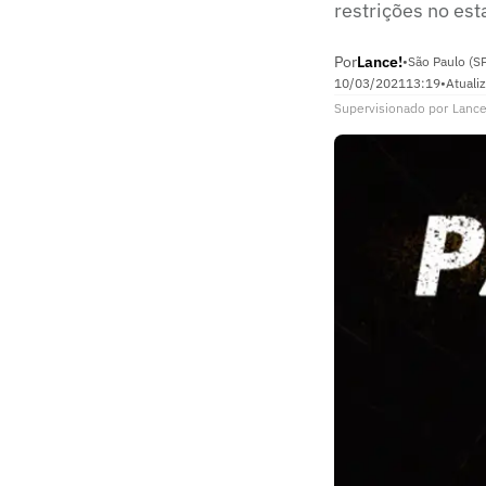
restrições no es
Por
Lance!
•
São Paulo (S
10/03/2021
13:19
•
Atuali
Supervisionado
por
Lance