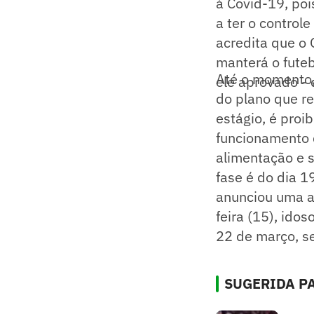
à Covid-19, poi
a ter o control
acredita que o 
manterá o futeb
Até o momento, 
ele aprovado - 
do plano que re
estágio, é proi
funcionamento 
alimentação e s
fase é do dia 1
anunciou uma a
feira (15), ido
22 de março, se
SUGERIDA PA