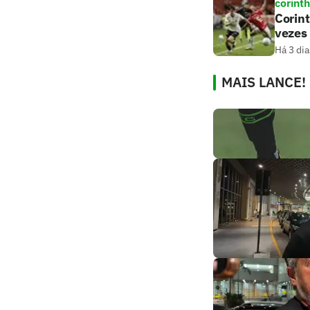
corint
Corint
vezes
Há 3 dia
MAIS LANCE!