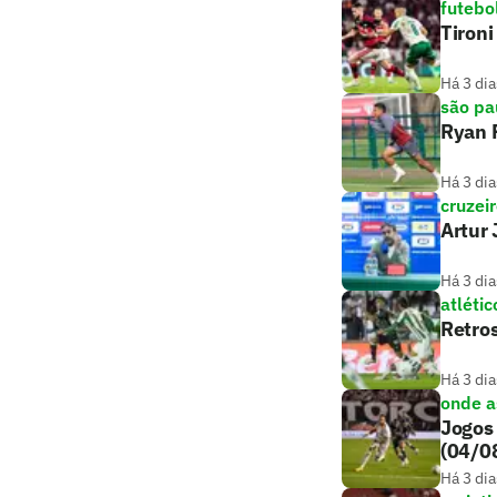
futebo
Tironi
Há 3 dia
são pa
Ryan F
Há 3 dia
cruzei
Artur 
Há 3 dia
atlétic
Retros
Há 3 dia
onde as
Jogos 
(04/0
Há 3 dia