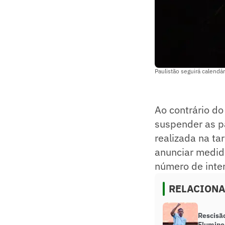
Paulistão seguirá calendá
Ao contrário do
suspender as p
realizada na ta
anunciar medid
número de inte
RELACION
Rescisã
Flumine