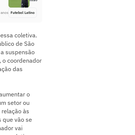
 anos
Futebol Latino
Há 5 anos
essa coletiva.
úblico de São
 a suspensão
m, o coordenador
cação das
 aumentar o
um setor ou
 relação às
 que vão se
nador vai