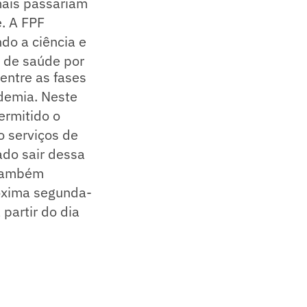
mais passariam
e. A FPF
do a ciência e
o de saúde por
entre as fases
ndemia. Neste
ermitido o
o serviços de
ado sair dessa
 também
róxima segunda-
 partir do dia