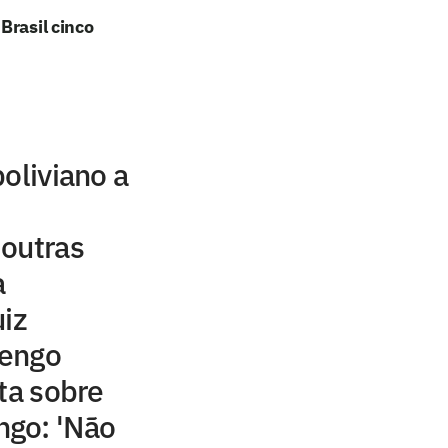
Brasil cinco
oliviano a
 outras
a
uiz
mengo
ta sobre
go: 'Não