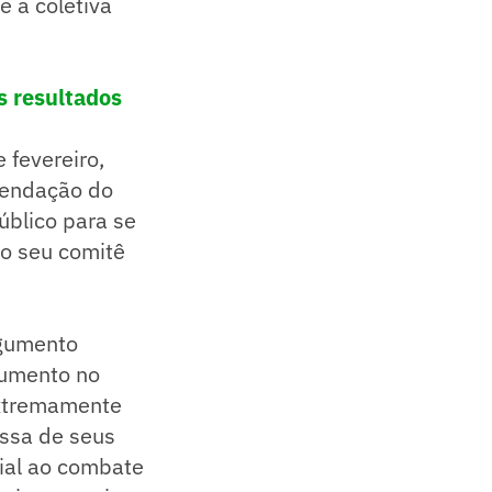
e a coletiva
s resultados
 fevereiro,
mendação do
úblico para se
do seu comitê
rgumento
 aumento no
extremamente
ssa de seus
cial ao combate