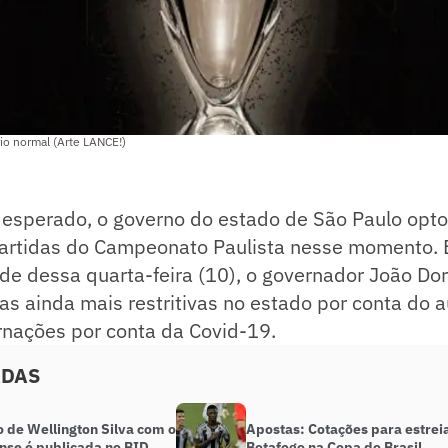
rio normal (Arte LANCE!)
 esperado, o governo do estado de São Paulo opto
artidas do Campeonato Paulista nesse momento. 
rde dessa quarta-feira (10), o governador João Dor
as ainda mais restritivas no estado por conta do
rnações por conta da Covid-19.
ADAS
o de Wellington Silva com o
Apostas: Cotações para estrei
nse é publicada no BID
Botafogo na Copa do Brasil