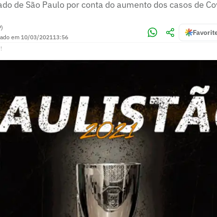
tado de São Paulo por conta do aumento dos casos de C
P)
Favorit
zado em
10/03/2021
13:56
!