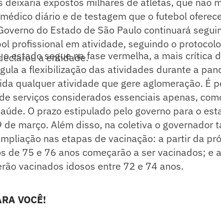
s deixaria expostos milhares de atletas, que não 
e médico diário e de testagem que o futebol oferec
Governo do Estado de São Paulo continuará seguin
ol profissional em atividade, seguindo o protocol
o estado segue na fase vermelha, a mais crítica d
declarou a entidade.
gula a flexibilização das atividades durante a pa
bida qualquer atividade que gere aglomeração. É p
de serviços considerados essenciais apenas, com
aúde. O prazo estipulado pelo governo para o est
9 de março. Além disso, na coletiva o governador
mpliação nas etapas de vacinação: a partir da p
sos de 75 e 76 anos começarão a ser vacinados; e a
rão vacinados idosos entre 72 e 74 anos.
RA VOCÊ!