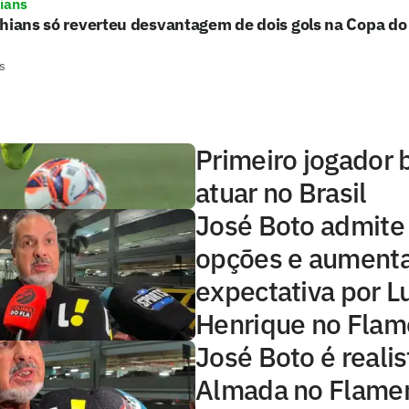
hians
hians só reverteu desvantagem de dois gols na Copa do 
s
Primeiro jogador b
atuar no Brasil
José Boto admite
opções e aument
expectativa por L
Henrique no Fla
José Boto é realis
Almada no Flamen