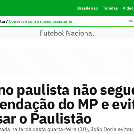
Brasileirão
Tabelas
Vídeo
tar?
Converse com o nosso assistente.
18+ 
Futebol Nacional
o paulista não segu
endação do MP e evi
sar o Paulistão
zada na tarde desta quarta-feira (10), João Doria evito