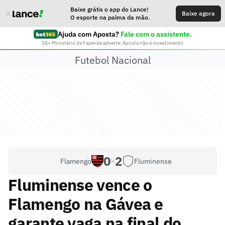
Baixe grátis o app do Lance!
Baixe agora
O esporte na palma da mão.
Ajuda com Aposta?
Fale com o assistente.
18+ Ministério da Fazenda adverte: Aposta não é investimento
Futebol Nacional
0
2
Flamengo
Fluminense
Fluminense vence o
Flamengo na Gávea e
garante vaga na final do