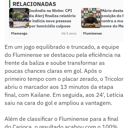
RELACIONADAS
Incêndio no Ninho: CPI
Mário destaca
da Alerj finaliza relatório
posição do Fl
e indicia nove pessoas
contra a muda
por homicídio culposo
nome do Mara
Flamengo
Há 5 anos
Fluminense
Em um jogo equilibrado e truncado, a equipe
do Fluminense se destacou pela eficiência na
frente da baliza e soube transformar as
poucas chances claras em gol. Após o
primeiro tempo com o placar zerado, o Tricolor
abriu o marcador aos 13 minutos da etapa
final, com Kailane. Em seguida, aos 24', Letícia
saiu na cara do gol e ampliou a vantagem.
Além de classificar o Fluminense para a final
do Carioca, o resultado acabou com o 100%