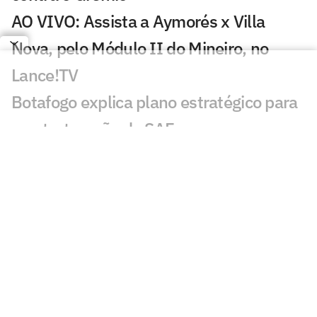
AO VIVO: Assista a Aymorés x Villa
Nova, pelo Módulo II do Mineiro, no
Lance!TV
Botafogo explica plano estratégico para
reestruturação da SAF
Atlético encaminha saída de Ivan
Román por empréstimo: veja detalhes
Vasco chama atenção pela evolução
física após pausa para a Copa do Mundo
Clubes brasileiros transformam Dia dos
Pais em estratégia de engajamento e