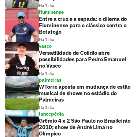
Há 1 dia
fluminense
Entre a cruz e a espada: o dilema do
Fluminense para o clássico contra o
Botafogo
Há 1 dia
vasco
Versatilidade de Colidio abre
possibilidades para Pedro Emanuel
no Vasco
Há 1 dia
palmeiras
WTorre aposta em mudança de estilo
musical de shows no estádio do
Palmeiras
Há 1 dia
lancepédia
Grêmio 4 x 2 São Paulo no Brasileirão
2010; show de André Lima no
Olímpico