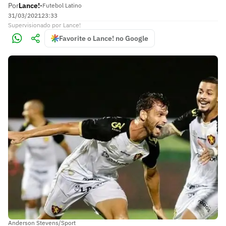
Por
Lance!
•
Futebol Latino
31/03/2021
23:33
Supervisionado
por
Lance!
Favorite o Lance! no Google
Anderson Stevens/Sport