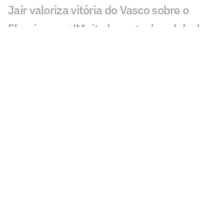
Jair valoriza vitória do Vasco sobre o
Fluminense: 'Muito bom ganhar deles'
Substituído com dores, John Kennedy
preocupa o Fluminense
Pedro Emanuel explica mudança do
desempenho do Vasco: 'Zeramos tudo'
Igor Rabello reclama de lance em gol do
Vasco sobre o Fluminense
Zubeldía assume responsabilidade por
eliminação do Fluminense
Brenner celebra gols e admite dívida
com a torcida do Vasco: 'Devo um pouco'