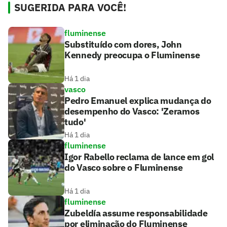
SUGERIDA PARA VOCÊ!
fluminense
Substituído com dores, John
Kennedy preocupa o Fluminense
Há 1 dia
vasco
Pedro Emanuel explica mudança do
desempenho do Vasco: 'Zeramos
tudo'
Há 1 dia
fluminense
Igor Rabello reclama de lance em gol
do Vasco sobre o Fluminense
Há 1 dia
fluminense
Zubeldía assume responsabilidade
por eliminação do Fluminense