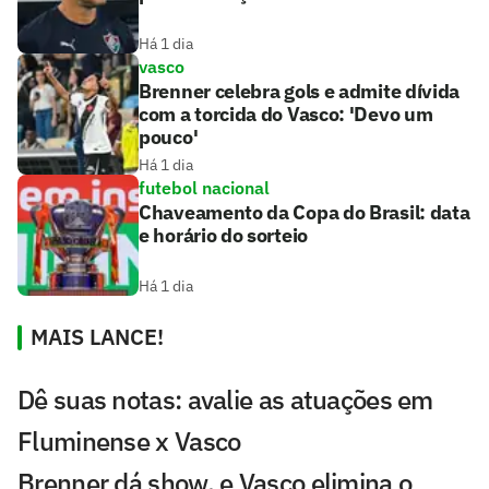
Há 1 dia
vasco
Brenner celebra gols e admite dívida
com a torcida do Vasco: 'Devo um
pouco'
Há 1 dia
futebol nacional
Chaveamento da Copa do Brasil: data
e horário do sorteio
Há 1 dia
MAIS LANCE!
Dê suas notas: avalie as atuações em
Fluminense x Vasco
Brenner dá show, e Vasco elimina o