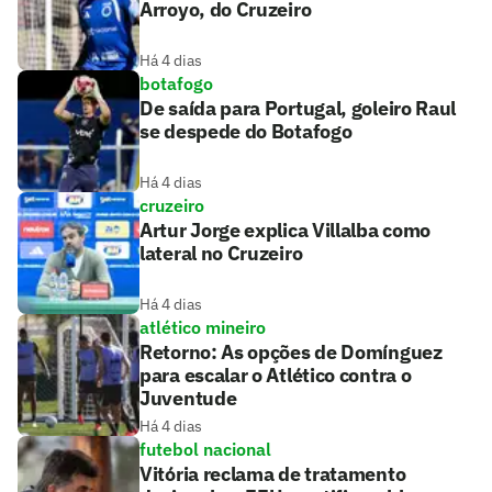
Arroyo, do Cruzeiro
Há 4 dias
botafogo
De saída para Portugal, goleiro Raul
se despede do Botafogo
Há 4 dias
cruzeiro
Artur Jorge explica Villalba como
lateral no Cruzeiro
Há 4 dias
atlético mineiro
Retorno: As opções de Domínguez
para escalar o Atlético contra o
Juventude
Há 4 dias
futebol nacional
Vitória reclama de tratamento