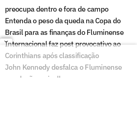
preocupa dentro e fora de campo
Entenda o peso da queda na Copa do
Brasil para as finanças do Fluminense
Internacional faz post provocativo ao
Corinthians após classificação
John Kennedy desfalca o Fluminense
com lesão no joelho
Como Santiago Sosa pode transformar o
meio-campo do Vasco de Pedro
Emanuel
Fluminense desafia estigma elitista com
série documental exibida no CineFoot