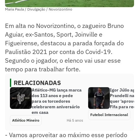
Maria Paula / Divulgação / Novorizontino
Em alta no Novorizontino, o zagueiro Bruno
Aguiar, ex-Santos, Sport, Joinville e
Figueirense, destacou a parada forçada do
Paulistão 2021 por conta do Covid-19.
Segundo o jogador, o elenco vai usar esse
tempo para trabalhar forte.
RELACIONADAS
Atlético-MG lança marca
Igor Júlio ag
dos 113 anos e pede
Prandelli na F
para os torcedores
quer ‘aproveit
celebrarem aniversário
Fifa para rec
em casa
Futebol Internacional
Atlético Mineiro
Há 5 anos
- Vamos aproveitar ao máximo esse período