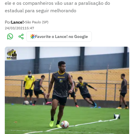
ele e os companheiros vão usar a paralisação do
estadual para seguir melhorando
Por
Lance!
•
São Paulo (SP)
24/03/2021
15:47
Favorite o Lance! no Google