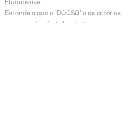
Fluminense
Entenda o que é 'DOGSO' e os critérios
para expulsar jogador do Remo
Vasco defende negócio com Lamacchia
em resposta à agência reguladora
Fluminense x Vasco: CBF envia ofício
para corrigir cartão do jogo de ida
Confira escalação do Cruzeiro contra a
Chapecoense
Entenda por que Cauly fará São Paulo
economizar quantia milionária
Wesley acerta com o Cruzeiro após