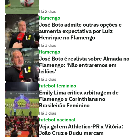
Há 2 dias
flamengo
José Boto admite outras opções e
aumenta expectativa por Luiz
Henrique no Flamengo
Há 3 dias
flamengo
José Boto é realista sobre Almada no
Flamengo: 'Não entraremos em
leilões'
Há 3 dias
futebol feminino
Emily Lima critica arbitragem de
Flamengo x Corinthians no
Brasileirão Feminino
Há 3 dias
futebol nacional
Veja gol em Athletico-PR x Vitória:
João Cruz e Dudu marcam