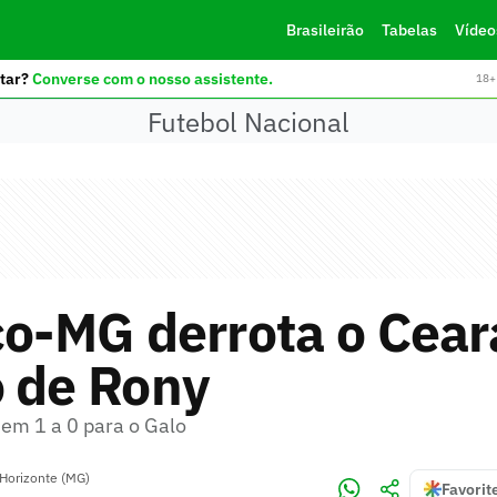
Brasileirão
Tabelas
Vídeo
tar?
Converse com o nosso assistente.
18+ 
Futebol Nacional
co-MG derrota o Cea
o de Rony
 em 1 a 0 para o Galo
Horizonte (MG)
Favorit