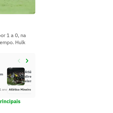
or 1 a 0, na
tempo. Hulk
Atlético-MG atrasa novamente
om
direitos de imagem e luvas ao
elenco
1 ano
Atlético Mineiro
Há 1 ano
rincipais