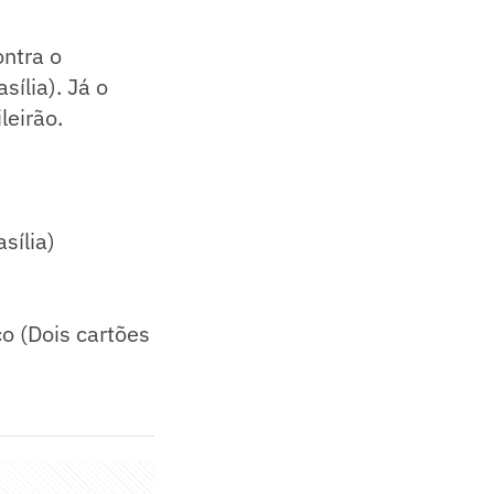
ontra o
ília). Já o
leirão.
sília)
o (Dois cartões