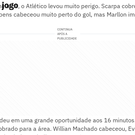
 jogo
inutos, o Atlético levou muito perigo. Scarpa cob
bens cabeceou muito perto do gol, mas Marllon im
CONTINUA
APÓS A
PUBLICIDADE
ndeu em uma grande oportunidade aos 16 minuto
obrado para a área. Willian Machado cabeceou, E