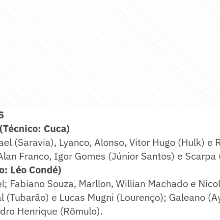
S
Técnico: Cuca)
el (Saravia), Lyanco, Alonso, Vitor Hugo (Hulk) e 
 Alan Franco, Igor Gomes (Júnior Santos) e Scarpa
o: Léo Condé)
; Fabiano Souza, Marllon, Willian Machado e Nicol
 (Tubarão) e Lucas Mugni (Lourenço); Galeano (Ay
edro Henrique (Rômulo).