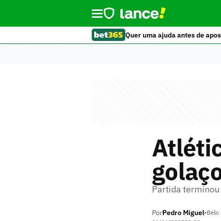
Quer uma ajuda antes de apos
Atléti
golaç
Partida terminou
Por
Pedro Miguel
•
Belo 