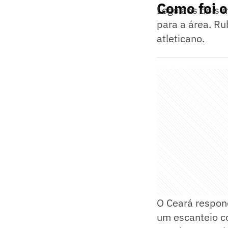
Como foi o
Logo aos dois m
para a área. Ru
atleticano.
O Ceará respo
um escanteio c