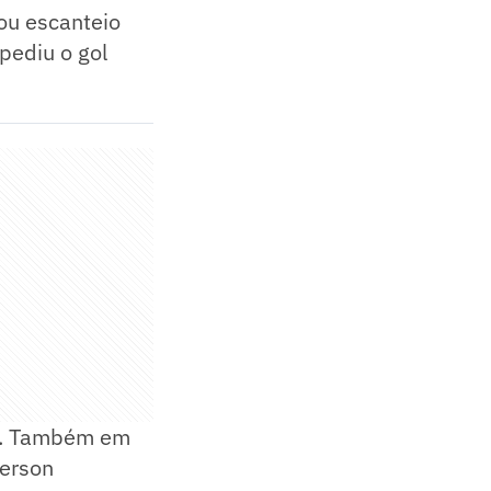
rou escanteio
pediu o gol
s. Também em
verson