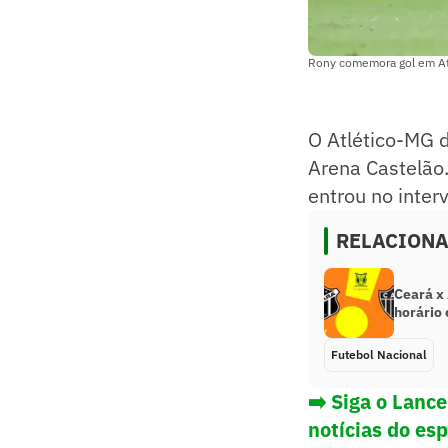
Rony comemora gol em At
O Atlético-MG d
Arena Castelão.
entrou no inter
RELACION
Ceará x 
horário
Futebol Nacional
➡️ Siga o Lanc
notícias do es