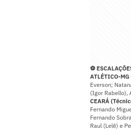
⚽ ESCALAÇÕE
ATLÉTICO-MG (
Everson; Natana
(Igor Rabello),
CEARÁ
(Técnic
Fernando Miguel
Fernando Sobral
Raul (Lelê) e P