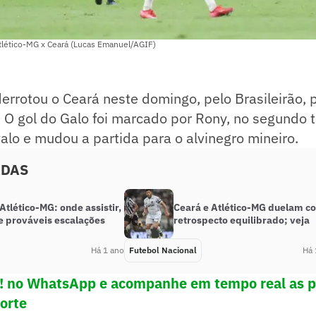
lético-MG x Ceará (Lucas Emanuel/AGIF)
errotou o Ceará neste domingo, pelo Brasileirão, p
 O gol do Galo foi marcado por Rony, no segundo 
valo e mudou a partida para o alvinegro mineiro.
ADAS
Atlético-MG: onde assistir,
Ceará e Atlético-MG duelam c
 e prováveis escalações
retrospecto equilibrado; veja
Há 1 ano
Futebol Nacional
Há 
e! no WhatsApp e acompanhe em tempo real as p
porte