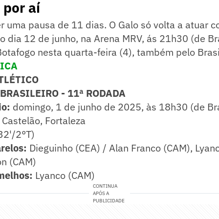
por aí
ter uma pausa de 11 dias. O Galo só volta a atuar c
no dia 12 de junho, na Arena MRV, ás 21h30 (de Bras
 Botafogo nesta quarta-feira (4), também pelo Brasi
NICA
ATLÉTICO
BRASILEIRO - 11ª RODADA
io:
domingo, 1 de junho de 2025, às 18h30 (de Bra
Castelão, Fortaleza
32'/2°T)
relos:
Dieguinho (CEA) / Alan Franco (CAM), Lyanc
on (CAM)
melhos:
Lyanco (CAM)
CONTINUA
APÓS A
PUBLICIDADE