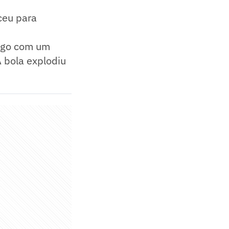
ceu para
Logo com um
A bola explodiu