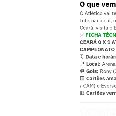
O que vem 
O Atlético vai 
Internacional, 
Ceará, visita o
✅
FICHA TÉC
CEARÁ 0 X 1 
CAMPEONATO 
🗓️
Data e horár
📍
Local:
Arena 
🥅
Gols:
Rony (
🟨
Cartões ama
/ CAM) e Evers
🟥
Cartões ver