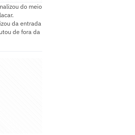
inalizou do meio
lacar.
lizou da entrada
utou de fora da