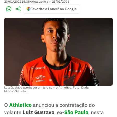
23/01/2026
15:38
•
Atualizado em
23/01/2026
Favorite o Lance! no Google
Luiz Gustavo acerta por um ano com o Athletico. Foto: Duda
Matoso/Athletico
O
Athletico
anunciou a contratação do
volante
Luiz Gustavo
, ex-
São Paulo
, nesta