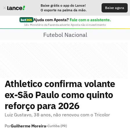
Baixe grátis o app do Lance!
Baixe agora
O esporte na palma da mão.
Ajuda com Aposta?
Fale com o assistente.
18+ Ministério da Fazenda adverte: Aposta não é investimento
Futebol Nacional
Athletico confirma volante
ex-São Paulo como quinto
reforço para 2026
Luiz Gustavo, 38 anos, não renovou com o Tricolor
Por
Guilherme Moreira
•
Curitiba (PR)