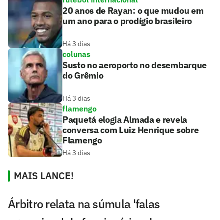
20 anos de Rayan: o que mudou em
um ano para o prodígio brasileiro
Há 3 dias
colunas
Susto no aeroporto no desembarque
do Grêmio
Há 3 dias
flamengo
Paquetá elogia Almada e revela
conversa com Luiz Henrique sobre
Flamengo
Há 3 dias
MAIS LANCE!
Árbitro relata na súmula 'falas