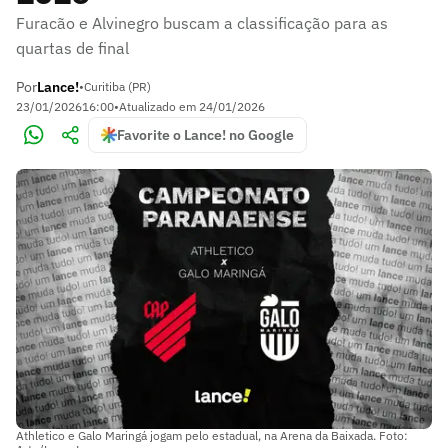
Furacão e Alvinegro buscam a classificação para as
quartas de final
Por
Lance!
•
Curitiba (PR)
23/01/2026
16:00
•
Atualizado em
24/01/2026
Favorite o Lance! no Google
Athletico e Galo Maringá jogam pelo estadual, na Arena da Baixada. Foto: