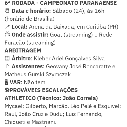
6ª RODADA - CAMPEONATO PARANAENSE
📆
Data e horário:
Sábado (24), às 16h
(horário de Brasília)
📍
Local:
Arena da Baixada, em Curitiba (PR)
📺
Onde assistir:
Goat (streaming) e Rede
Furacão (streaming)
ARBITRAGEM
🟨
Árbitro
: Kleber Ariel Gonçalves Silva
🚩
Assistentes
: Geovany José Roncaratte e
Matheus Gurski Szymczak
🖥️
VAR
: Não tem
⚽PROVÁVEIS ESCALAÇÕES
ATHLETICO (Técnico: João Correia)
Mycael; Gilberto, Marcão, Léo Pelé e Esquivel;
Raul, João Cruz e Dudu; Luiz Fernando,
Chiqueti e Mastriani.