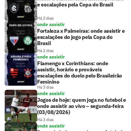
e escalações pela Copa do Brasil
Há 2 dias
onde assistir
Fortaleza x Palmeiras: onde assistir e
escalações do jogo pela Copa do
Brasil
Há 2 dias
onde assistir
Flamengo x Corinthians: onde
assistir, horário e prováveis
escalações do duelo pelo Brasileirão
Feminino
Há 3 dias
onde assistir
Jogos de hoje: quem joga no futebol e
onde assistir ao vivo – segunda-feira
(03/08/2026)
Há 3 dias
onde assistir