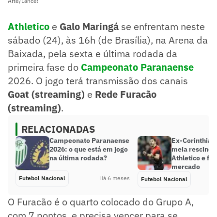
Arte/Lance!
Ath
letico
e
Galo Maringá
se enfrentam neste
sábado (24), às 16h (de Brasília), na Arena da
Baixada, pela sexta e última rodada da
primeira fase do
Campeonato Paranaens
e
2026. O jogo terá transmissão dos canais
Goat (streaming)
e
Rede Furacão
(streaming)
.
RELACIONADAS
Campeonato Paranaense
Ex-Corinthians
2026: o que está em jogo
meia rescinde
na última rodada?
Athletico e fic
mercado
Futebol Nacional
Há 6 meses
Futebol Nacional
O Furacão é o quarto colocado do Grupo A,
com 7 pontos, e precisa vencer para se