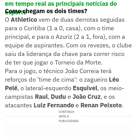
em tempo real as principais notícias do
Como chegam os dois times?
esporte
O
Athletico
vem de duas derrotas seguidas
para o Coritiba (1 a 0, casa), com o time
principal, e para o Azuriz (2 a 1, fora), com a
equipe de aspirantes. Com os revezes, o clube
saiu da liderança da chave para correr risco
de ter que jogar o Torneio da Morte.
Para o jogo, o técnico João Correia terá
reforços do 'time de cima': o zagueiro
Léo
Pelé
, o lateral-esquerdo
Esquivel
, os meio-
campistas
Raul
,
Dudu
e
João Cruz
, e os
atacantes
Luiz Fernando
e
Renan Peixoto
.
CONTINUA
APÓS A
PUBLICIDADE