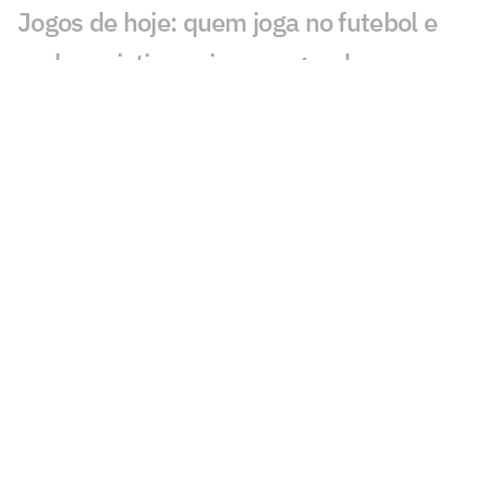
Jogos de hoje: quem joga no futebol e
onde assistir ao vivo – segunda
(27/07/2026)
Calderano disputa título do Star
Contender; horário e onde assistir
Calderano e Takahashi na final do WTT
Star Contender; horário e onde assistir
Palmeiras x Atlético-MG: onde assistir e
escalações do jogo pelo Brasileirão
Fórmula 1 hoje: horários e onde assistir
ao GP da Hungria neste domingo (26)
Jogos de hoje: quem joga no futebol e