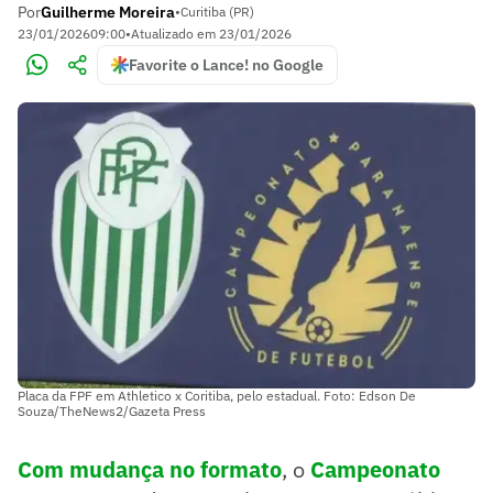
Por
Guilherme Moreira
•
Curitiba (PR)
23/01/2026
09:00
•
Atualizado em
23/01/2026
Favorite o Lance! no Google
Placa da FPF em Athletico x Coritiba, pelo estadual. Foto: Edson De
Souza/TheNews2/Gazeta Press
Com mudança no format
o
, o
Campeonato