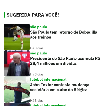
SUGERIDA PARA VOCÊ!
são paulo
São Paulo tem retorno de Bobadilla
aos treinos
Há 3 dias
são paulo
Presidente do São Paulo acumula R$
28,4 milhões em dívidas
Há 3 dias
futebol internacional
John Textor contesta mudança
societária em clube da Bélgica
Há 3 dias
futebol internacional