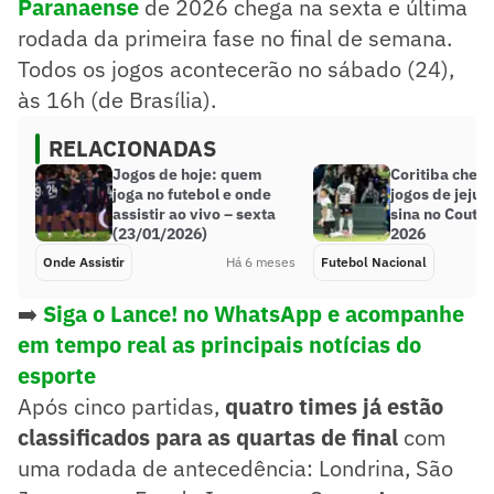
Paranaens
e
de 2026 chega na sexta e última
rodada da primeira fase no final de semana.
Todos os jogos acontecerão no sábado (24),
às 16h (de Brasília).
RELACIONADAS
Jogos de hoje: quem
Coritiba chega
joga no futebol e onde
jogos de jeju
assistir ao vivo – sexta
sina no Couto
(23/01/2026)
2026
Onde Assistir
Há 6 meses
Futebol Nacional
➡️
Siga o Lance! no WhatsApp e acompanhe
em tempo real as principais notícia
s do
esporte
Após cinco partidas,
quatro times já estão
classificados para as quartas de final
com
uma rodada de antecedência: Londrina, São