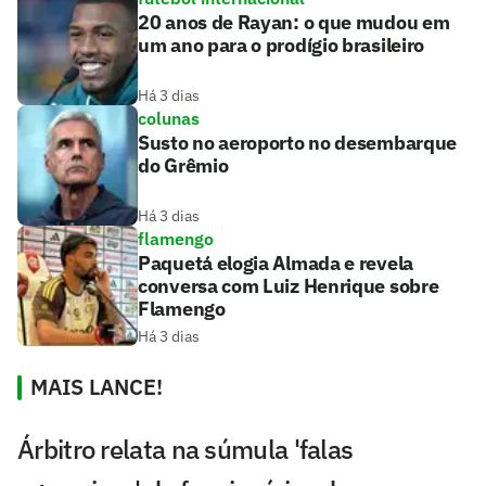
20 anos de Rayan: o que mudou em
um ano para o prodígio brasileiro
Há 3 dias
colunas
Susto no aeroporto no desembarque
do Grêmio
Há 3 dias
flamengo
Paquetá elogia Almada e revela
conversa com Luiz Henrique sobre
Flamengo
Há 3 dias
MAIS LANCE!
Árbitro relata na súmula 'falas