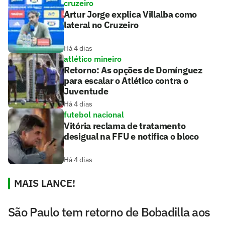
cruzeiro
Artur Jorge explica Villalba como
lateral no Cruzeiro
Há 4 dias
atlético mineiro
Retorno: As opções de Domínguez
para escalar o Atlético contra o
Juventude
Há 4 dias
futebol nacional
Vitória reclama de tratamento
desigual na FFU e notifica o bloco
Há 4 dias
MAIS LANCE!
São Paulo tem retorno de Bobadilla aos