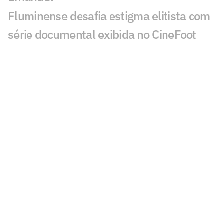
Fluminense desafia estigma elitista com
série documental exibida no CineFoot
Botafogo avança pela renovação de
contrato com Alex Telles
Análise: Corinthians paga preço por
falhas no Beira-Rio e se despede da
Copa do Brasil
Quem é Matheus Ferreira, que está
treinando no profissional do São Paulo?
Lyanco recupera alto nível e retoma
protagonismo no Atlético: 'Cabeça e