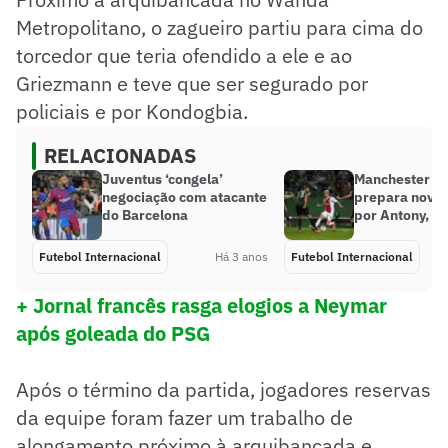
Metropolitano, o zagueiro partiu para cima do
torcedor que teria ofendido a ele e ao
Griezmann e teve que ser segurado por
policiais e por Kondogbia.
RELACIONADAS
Juventus ‘congela’
Manchester U
negociação com atacante
prepara nova 
do Barcelona
por Antony, di
Futebol Internacional
Há 3 anos
Futebol Internacional
+ Jornal francês rasga elogios a Neymar
após goleada do PSG
Após o término da partida, jogadores reservas
da equipe foram fazer um trabalho de
alongamento próximo à arquibancada e