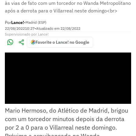
às vias de fato com um torcedor no Wanda Metropolitano
após a derrota para o Villarreal neste domingo<br>
Por
Lance!
•
Madrid (ESP)
22/08/2022
10:27
•
Atualizado em
22/08/2022
Supervisionado
por
Lance!
Favorite o Lance! no Google
Mario Hermoso, do Atlético de Madrid, brigou
com um torcedor minutos depois da derrota
por 2 a 0 para o Villarreal neste domingo.
Próximo a arquibancada no Wanda