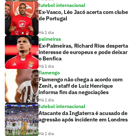
futebol internacional
Ex-Vasco, Léo Jacó acerta com clube
de Portugal
Há 1 dia
palmeiras
Ex-Palmeiras, Richard Ríos desperta
interesse de europeus e pode deixar
o Benfica
Há 1 dia
flamengo
Flamengo não chega a acordo com
Zenit, e staff de Luiz Henrique
informa fim das negociações
Há 1 dia
futebol internacional
Atacante da Inglaterra é acusado de
agressão após incidente em Londres
Há 1 dia