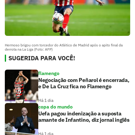
Hermoso brigou com torcedor do Atlético de Madrid após o apito final da
derrota na La Liga (Foto: AFP)
SUGERIDA PARA VOCÊ!
flamengo
Negociação com Peñarol é encerrada,
e De La Cruz fica no Flamengo
Há 1 dia
copa do mundo
Uefa pagou indenização a suposta
amante de Infantino, diz jornal inglês
Há 1 dia