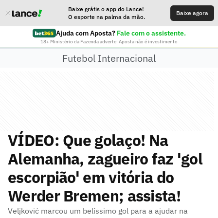
Baixe grátis o app do Lance!
Baixe agora
O esporte na palma da mão.
Ajuda com Aposta?
Fale com o assistente.
18+ Ministério da Fazenda adverte: Aposta não é investimento
Futebol Internacional
VÍDEO: Que golaço! Na
Alemanha, zagueiro faz 'gol
escorpião' em vitória do
Werder Bremen; assista!
Veljković marcou um belíssimo gol para a ajudar na