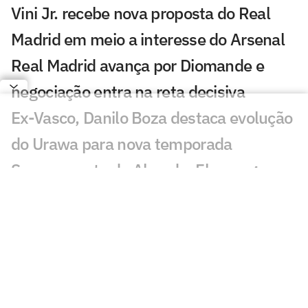
Vini Jr. recebe nova proposta do Real
Madrid em meio a interesse do Arsenal
Real Madrid avança por Diomande e
negociação entra na reta decisiva
Ex-Vasco, Danilo Boza destaca evolução
do Urawa para nova temporada
Sem resposta de Almada, Flamengo
avança por Luiz Henrique e prepara
proposta milionária
Jogador morre após ser atingido por raio
durante partida de futebol na Tailândia
Europeus reagem a Estevão em Chelsea