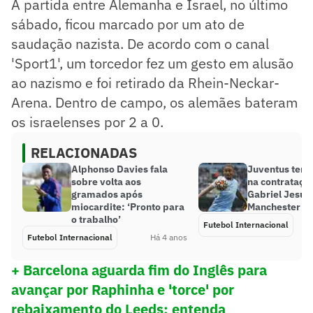
A partida entre Alemanha e Israel, no último
sábado, ficou marcado por um ato de
saudação nazista. De acordo com o canal
'Sport1', um torcedor fez um gesto em alusão
ao nazismo e foi retirado da Rhein-Neckar-
Arena. Dentro de campo, os alemães bateram
os israelenses por 2 a 0.
RELACIONADAS
Alphonso Davies fala
Juventus tem 
sobre volta aos
na contrataçã
gramados após
Gabriel Jesus,
miocardite: ‘Pronto para
Manchester Ci
o trabalho’
Futebol Internacional
Futebol Internacional
Há 4 anos
+ Barcelona aguarda fim do Inglês para
avançar por Raphinha e 'torce' por
rebaixamento do Leeds; entenda