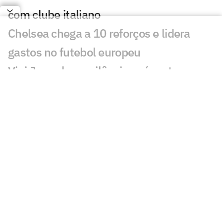
com clube italiano
Chelsea chega a 10 reforços e lidera
gastos no futebol europeu
Vini Jr quebra o silêncio após retorno ao
Real Madrid
Ex-Vasco, Palacios é alvo de
investigação após operação contra
tráfico de drogas
Cidades-sede dos EUA cobram Fifa por
promessa milionária feita para a Copa do
Mundo de 2026
Premier League tem recorde de novos