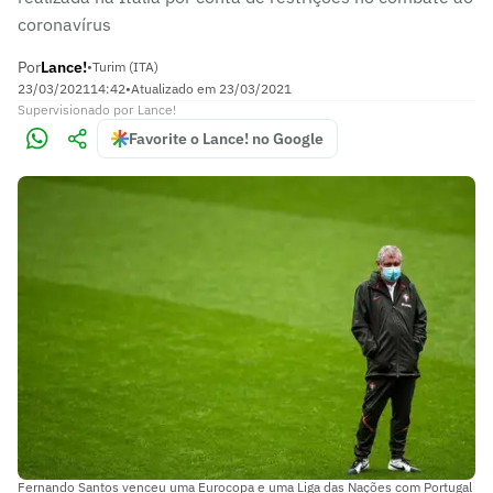
coronavírus
Por
Lance!
•
Turim (ITA)
23/03/2021
14:42
•
Atualizado em
23/03/2021
Supervisionado
por
Lance!
Favorite o Lance! no Google
Fernando Santos venceu uma Eurocopa e uma Liga das Nações com Portugal