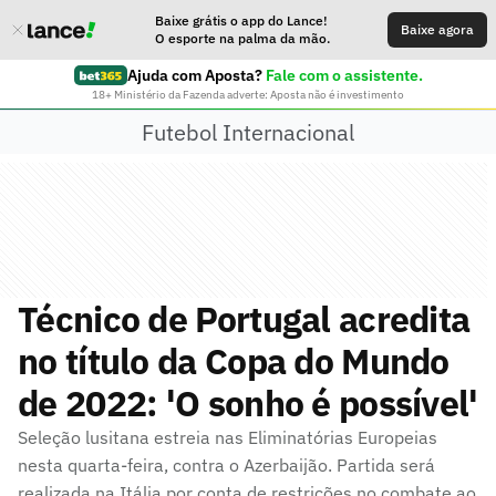
Baixe grátis o app do Lance!
Baixe agora
O esporte na palma da mão.
Ajuda com Aposta?
Fale com o assistente.
18+ Ministério da Fazenda adverte: Aposta não é investimento
Futebol Internacional
Técnico de Portugal acredita
no título da Copa do Mundo
de 2022: 'O sonho é possível'
Seleção lusitana estreia nas Eliminatórias Europeias
nesta quarta-feira, contra o Azerbaijão. Partida será
realizada na Itália por conta de restrições no combate ao