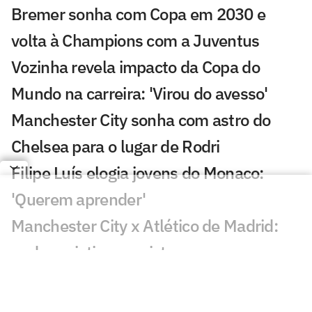
Bremer sonha com Copa em 2030 e
volta à Champions com a Juventus
Vozinha revela impacto da Copa do
Mundo na carreira: 'Virou do avesso'
Manchester City sonha com astro do
Chelsea para o lugar de Rodri
Filipe Luís elogia jovens do Monaco:
'Querem aprender'
Manchester City x Atlético de Madrid:
onde assistir ao amistoso
Arsenal mira novo reforço após
renovação de Vini Jr com o Real Madrid