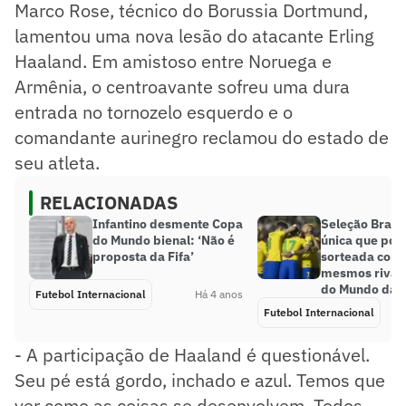
Marco Rose, técnico do Borussia Dortmund,
lamentou uma nova lesão do atacante Erling
Haaland. Em amistoso entre Noruega e
Armênia, o centroavante sofreu uma dura
entrada no tornozelo esquerdo e o
comandante aurinegro reclamou do estado de
seu atleta.
RELACIONADAS
Infantino desmente Copa
Seleção Brasil
do Mundo bienal: ‘Não é
única que pod
proposta da Fifa’
sorteada com 
mesmos rivai
do Mundo da R
Futebol Internacional
Há 4 anos
Futebol Internacional
- A participação de Haaland é questionável.
Seu pé está gordo, inchado e azul. Temos que
ver como as coisas se desenvolvem. Todos