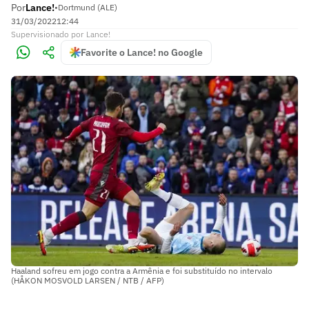
Por
Lance!
•
Dortmund (ALE)
31/03/2022
12:44
Supervisionado
por
Lance!
Favorite o Lance! no Google
Haaland sofreu em jogo contra a Armênia e foi substituído no intervalo
(HÅKON MOSVOLD LARSEN / NTB / AFP)