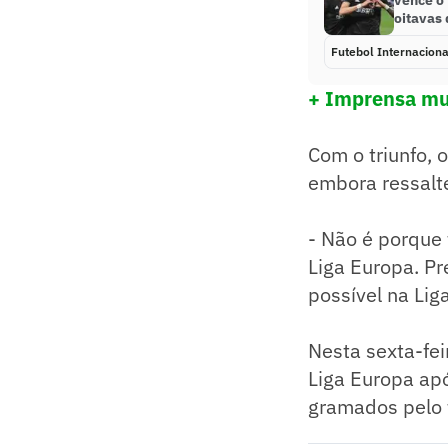
vence o 
oitavas 
Futebol Internaciona
+ Imprensa mun
Com o triunfo, 
embora ressalte
- Não é porque 
Liga Europa. Pr
possível na Lig
Nesta sexta-fei
Liga Europa apó
gramados pelo t