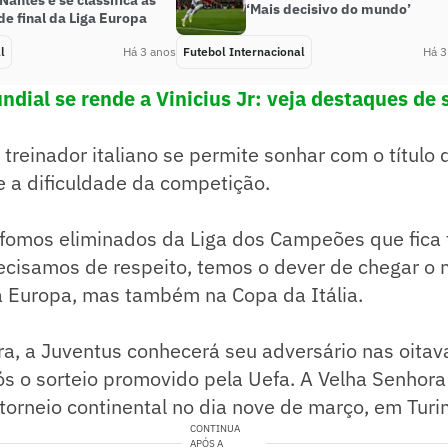
Nantes e se classifica às
‘Mais decisivo do mundo’
de final da Liga Europa
l
Há 3 anos
Futebol Internacional
Há 3
dial se rende a Vinicius Jr: veja destaques de s
o treinador italiano se permite sonhar com o título 
 a dificuldade da competição.
fomos eliminados da Liga dos Campeões que fica f
ecisamos de respeito, temos o dever de chegar o 
a Europa, mas também na Copa da Itália.
ra, a Juventus conhecerá seu adversário nas oitava
s o sorteio promovido pela Uefa. A Velha Senhora
orneio continental no dia nove de março, em Turi
CONTINUA
APÓS A