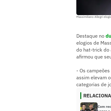
Massimiliano Allegri el
Destaque no
du
elogios de Mass
do hat-trick do
afirmou que se
- Os campeões 
assim elevam o 
categorias de 
RELACION
Com reci