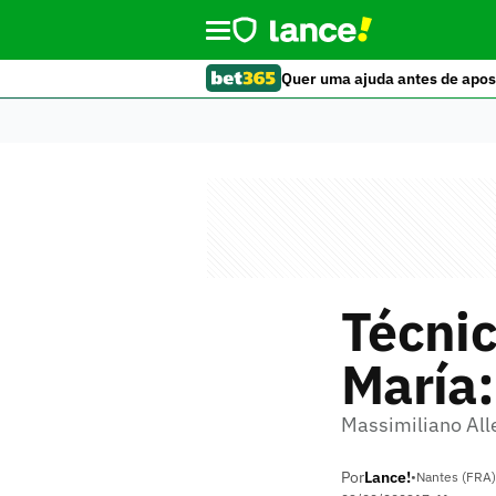
Quer uma ajuda antes de apos
Técnic
María:
Massimiliano All
Por
Lance!
•
Nantes (FRA)