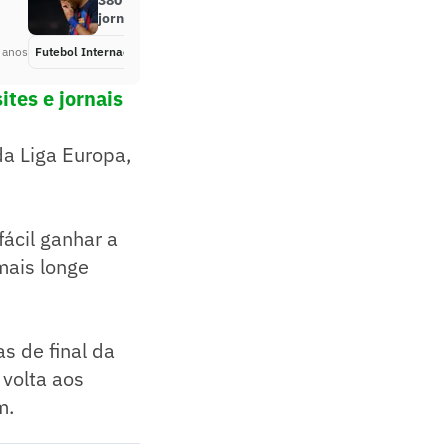
380 milhões por Raphinha, diz
jornal
 anos
Futebol Internacional
Há 3 anos
ites e jornais
da Liga Europa,
ácil ganhar a
mais longe
s de final da
 volta aos
m.