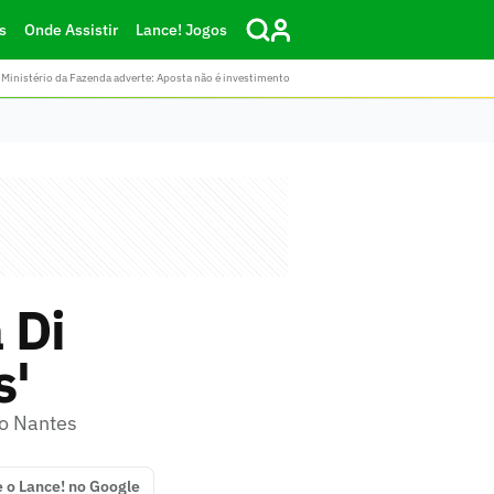
s
Onde Assistir
Lance! Jogos
Ministério da Fazenda adverte: Aposta não é investimento
 Di
s'
 o Nantes
e o Lance! no Google