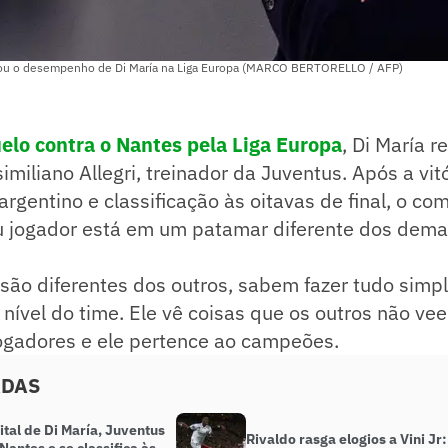
ogiou o desempenho de Di María na Liga Europa (MARCO BERTORELLO / AFP)
elo contra o Nantes pela Liga Europa
, Di María 
imiliano Allegri, treinador da Juventus. Após a vit
 argentino e classificação às oitavas de final, o c
u jogador está em um patamar diferente dos dema
são diferentes dos outros, sabem fazer tudo simp
nível do time. Ele vê coisas que os outros não ve
jogadores e ele pertence ao campeões.
ADAS
tal de Di María, Juventus
Rivaldo rasga elogios a Vini Jr: