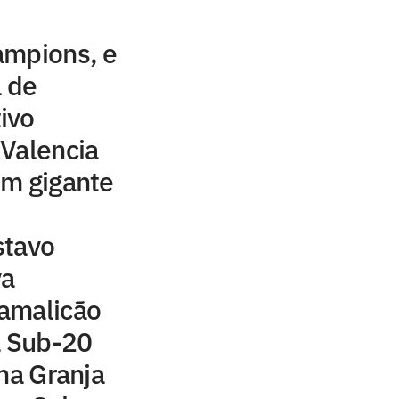
ampions, e
a de
ivo
 Valencia
om gigante
stavo
va
amalicão
a Sub-20
 na Granja