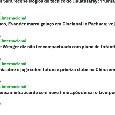
l Sara recebe elogios de técnico do Galatasaray: 'Pulmã
s
l internacional
co, Evander marca golaço em Cincinnati x Pachuca; vej
s
l internacional
e Wenger diz não ter compactuado com plano de Infant
s
l internacional
ia abre o jogo sobre futuro e prioriza clube na China e
s
l internacional
encaminha acordo com novo time após deixar o Liverpo
s