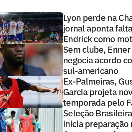
Lyon perde na Ch
jornal aponta falt
Endrick como mot
Sem clube, Enner
negocia acordo c
sul-americano
Ex-Palmeiras, Gu
Garcia projeta no
temporada pelo F
Seleção Brasileir
inicia preparação