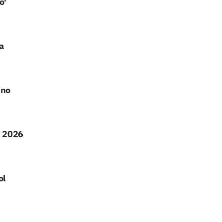
o'
a
ino
m 2026
ol