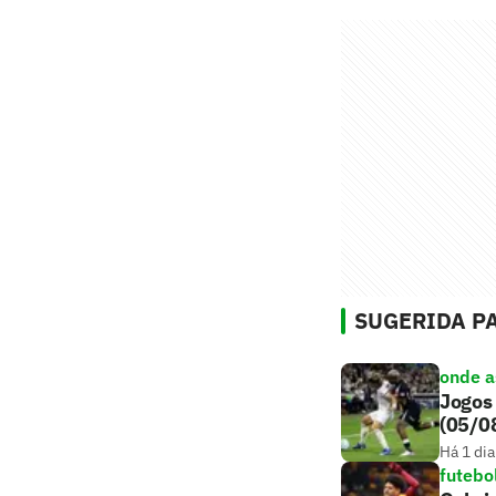
SUGERIDA PA
onde as
Jogos 
(05/0
Há 1 dia
futebo