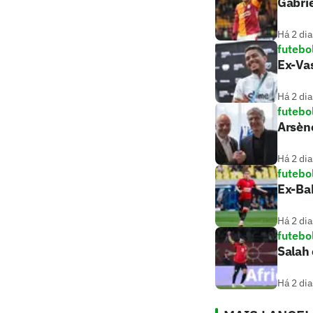
Gabrie
Há 2 dia
futebo
Ex-Vas
Há 2 dia
futebo
Arsèn
Há 2 dia
futebo
Ex-Bah
Há 2 dia
futebo
Salah 
Há 2 dia