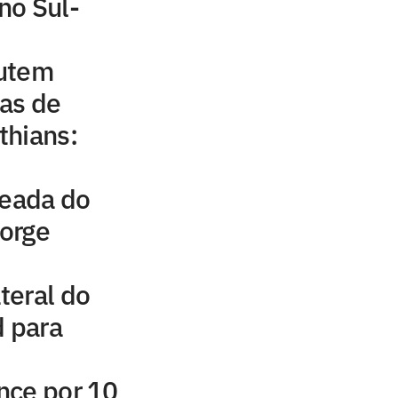
no Sul-
cutem
as de
thians:
leada do
Jorge
ateral do
d para
nce por 10