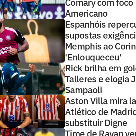
Comary com foco 
Americano
Espanhóis reper
supostas exigênci
Memphis ao Corin
'Enlouqueceu'
Rick brilha em go
Talleres e elogia 
Sampaoli
Aston Villa mira l
Atlético de Madri
substituir Digne
Time de Rayan ve