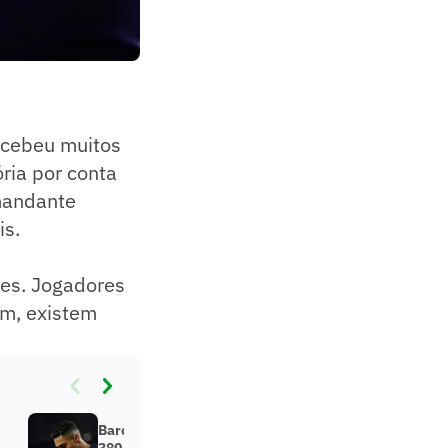
recebeu muitos
ória por conta
omandante
is.
les. Jogadores
em, existem
Barcelona recusou oferta de R$