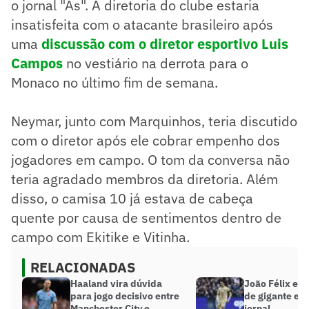
o jornal "As". A diretoria do clube estaria
insatisfeita com o atacante brasileiro após
uma
discussão com o diretor esportivo Luis
Campos
no vestiário na derrota para o
Monaco no último fim de semana.
Neymar, junto com Marquinhos, teria discutido
com o diretor após ele cobrar empenho dos
jogadores em campo. O tom da conversa não
teria agradado membros da diretoria. Além
disso, o camisa 10 já estava de cabeça
quente por causa de sentimentos dentro de
campo com Ekitike e Vitinha.
RELACIONADAS
Haaland vira dúvida
João Félix ent
para jogo decisivo entre
de gigante eur
Manchester City e
jornal