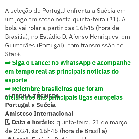
A seleção de Portugal enfrenta a Suécia em
um jogo amistoso nesta quinta-feira (21). A
bola vai rolar a partir das 16h45 (hora de
Brasília), no Estádio D. Afonso Henriques, em
Guimarães (Portugal), com transmissão do
Star+.
➡️ Siga o Lance! no WhatsApp e acompanhe
em tempo real as principais notícias do
esporte
➡️ Relembre brasileiros que foram
✅ FICHA TÉCNICA
artilheiros das principais ligas europeias
Portugal x Suécia
Amistoso Internacional
🗓️ Data e horário:
quinta-feira, 21 de março
de 2024, às 16h45 (hora de Brasília)