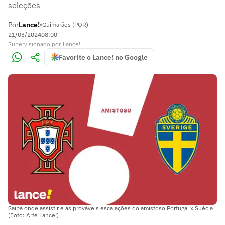
seleções
Por
Lance!
•
Guimarães (POR)
21/03/2024
08:00
Supervisionado
por
Lance!
Favorite o Lance! no Google
Saiba onde assistir e as prováveis escalações do amistoso Portugal x Suécia
(Foto: Arte Lance!)