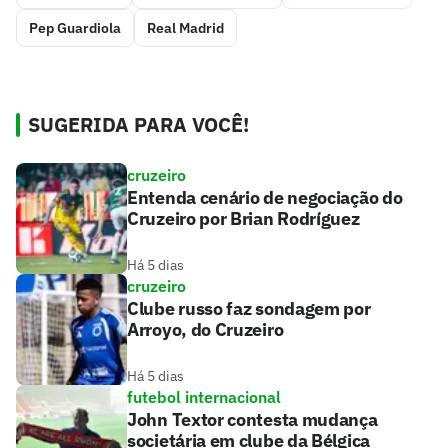
Pep Guardiola
Real Madrid
SUGERIDA PARA VOCÊ!
cruzeiro
Entenda cenário de negociação do
Cruzeiro por Brian Rodríguez
Há 5 dias
cruzeiro
Clube russo faz sondagem por
Arroyo, do Cruzeiro
Há 5 dias
futebol internacional
John Textor contesta mudança
societária em clube da Bélgica