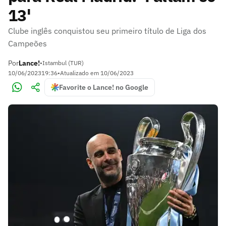
13'
Clube inglês conquistou seu primeiro título de Liga dos
Campeões
Por
Lance!
•
Istambul (TUR)
10/06/2023
19:36
•
Atualizado em
10/06/2023
Favorite o Lance! no Google