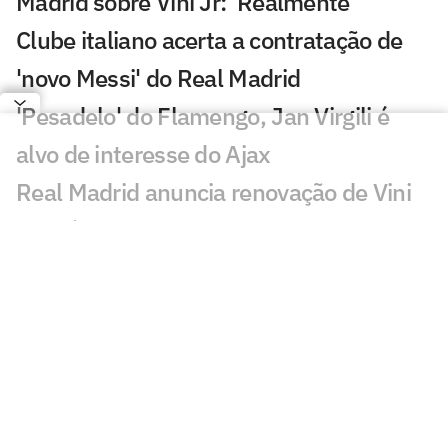
Madrid sobre Vini Jr: 'Realmente'
Clube italiano acerta a contratação de
'novo Messi' do Real Madrid
'Pesadelo' do Flamengo, Jan Virgili é
alvo de interesse do Ajax
Real Madrid anuncia renovação de Vini
Jr. até 2032
PSG anuncia contratação de Akliouche
por 50 milhões de euros
Bracks mantém esperança por Fred no
Atlético: 'Temos essa chama acesa'
Ansu Fati destaca estilo de Filipe Luís no