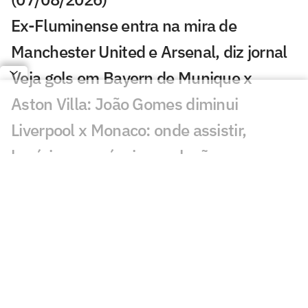
Ex-Fluminense entra na mira de
Manchester United e Arsenal, diz jornal
Veja gols em Bayern de Munique x
Aston Villa: João Gomes diminui
Liverpool x Monaco: onde assistir,
horário e prováveis escalações
Lúcio de Castro: Fifa, Infantino e o
fantasma de ghost
Chelsea x Milan: onde assistir, horário e
prováveis escalações
Chelsea muda estratégia com Xabi