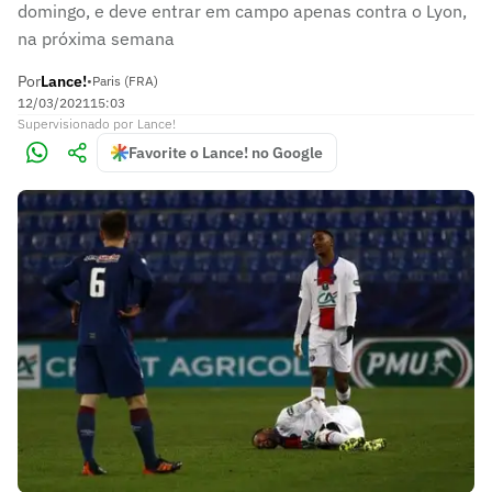
domingo, e deve entrar em campo apenas contra o Lyon,
na próxima semana
Por
Lance!
•
Paris (FRA)
12/03/2021
15:03
Supervisionado
por
Lance!
Favorite o Lance! no Google