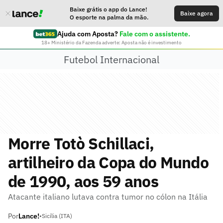
Baixe grátis o app do Lance!
Baixe agora
O esporte na palma da mão.
Ajuda com Aposta?
Fale com o assistente.
18+ Ministério da Fazenda adverte: Aposta não é investimento
Futebol Internacional
Morre Totò Schillaci,
artilheiro da Copa do Mundo
de 1990, aos 59 anos
Atacante italiano lutava contra tumor no cólon na Itália
Por
Lance!
•
Sicília (ITA)