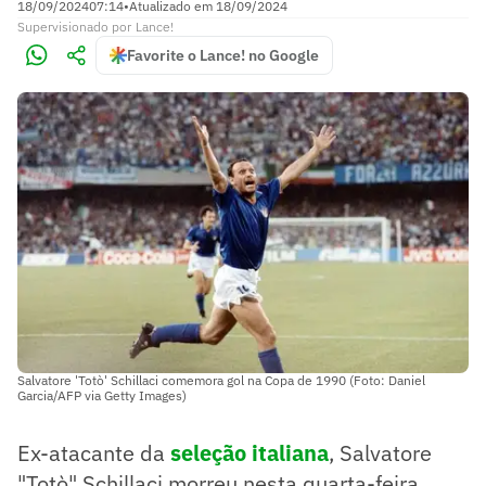
18/09/2024
07:14
•
Atualizado em
18/09/2024
Supervisionado
por
Lance!
Favorite o Lance! no Google
Salvatore 'Totò' Schillaci comemora gol na Copa de 1990 (Foto: Daniel
Garcia/AFP via Getty Images)
Ex-atacante da
seleção italiana
, Salvatore
"Totò" Schillaci morreu nesta quarta-feira