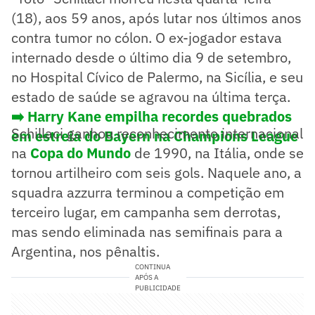
(18), aos 59 anos, após lutar nos últimos anos
contra tumor no cólon. O ex-jogador estava
internado desde o último dia 9 de setembro,
no Hospital Cívico de Palermo, na Sicília, e seu
estado de saúde se agravou na última terça.
➡️ Harry Kane empilha recordes quebrados
Schillaci ganhou reconhecimento internacional
em estreia do Bayern na Champions League
na
Copa do Mundo
de 1990, na Itália, onde se
tornou artilheiro com seis gols. Naquele ano, a
squadra azzurra terminou a competição em
terceiro lugar, em campanha sem derrotas,
mas sendo eliminada nas semifinais para a
Argentina, nos pênaltis.
CONTINUA
APÓS A
PUBLICIDADE