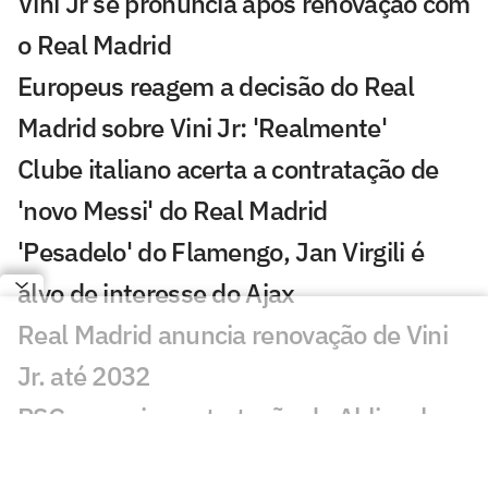
Vini Jr se pronuncia após renovação com
o Real Madrid
Europeus reagem a decisão do Real
Madrid sobre Vini Jr: 'Realmente'
Clube italiano acerta a contratação de
'novo Messi' do Real Madrid
'Pesadelo' do Flamengo, Jan Virgili é
alvo de interesse do Ajax
Real Madrid anuncia renovação de Vini
Jr. até 2032
PSG anuncia contratação de Akliouche
por 50 milhões de euros