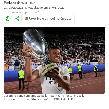
Por
Lance!
•
Madri (ESP)
17/08/2022
11:43
•
Atualizado em
17/08/2022
Supervisionado
por
Lance!
Favorite o Lance! no Google
Casemiro pensa em uma saída do Real Madrid nesta janela de
transferências&nbsp;&nbsp;(JAVIER SORIANO/AFP)