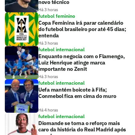
novo técnico
Há 3 horas
futebol feminino
Copa Feminina irá parar calendário
do futebol brasileiro por até 45 dias;
entenda
Há 3 horas
futebol internacional
Enquanto negocia com o Flamengo,
Luiz Henrique atinge marca
importante no Zenit
Há 3 horas
futebol internacional
Uefa mantém boicote à Fifa;
Conmebol fica em cima do muro
Há 4 horas
futebol internacional
Diomande se torna o reforço mais
caro da história do Real Madrid após