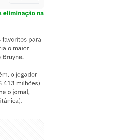
ós eliminação na
 favoritos para
ria o maior
e Bruyne.
ém, o jogador
$ 413 milhões)
e o jornal,
tânica).