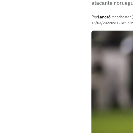
atacante norueg
Por
Lance!
•
Manchester (
16/03/2022
09:12
•
Atuali