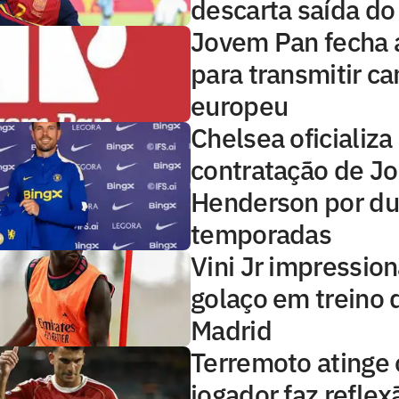
descarta saída do
Jovem Pan fecha 
para transmitir 
europeu
Chelsea oficializa
contratação de J
Henderson por d
temporadas
Vini Jr impressio
golaço em treino 
Madrid
Terremoto atinge o
jogador faz reflex