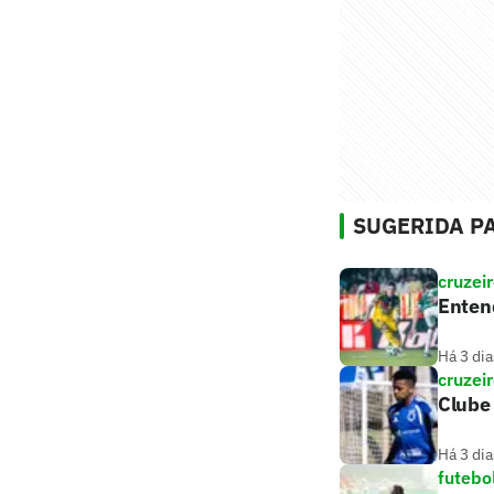
SUGERIDA PA
cruzei
Entend
Há 3 dia
cruzei
Clube 
Há 3 dia
futebo