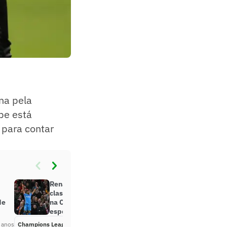
na pela
ube está
 para contar
Renan Lodi celebra gol e
classificação do Atlético de Madrid
de
na Champions: ‘É uma noite
especial’
 anos
Champions League
Há 4 anos