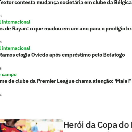
extor contesta mudança societária em clube da Bélgica
s
l internacional
s de Rayan: o que mudou em um ano para o prodígio bra
s
l internacional
 Ramos elogia Oviedo após empréstimo pelo Botafogo
s
e campo
rme de clube da Premier League chama atenção: 'Mais 
s
Herói da Copa do