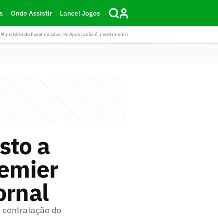
s
Onde Assistir
Lance! Jogos
Ministério da Fazenda adverte: Aposta não é investimento
sto a
remier
ornal
la contratação do