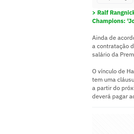
> Ralf Rangnick
Champions: 'J
Ainda de acordo
a contratação d
salário da Prem
O vínculo de H
tem uma cláusul
a partir do pró
deverá pagar ao