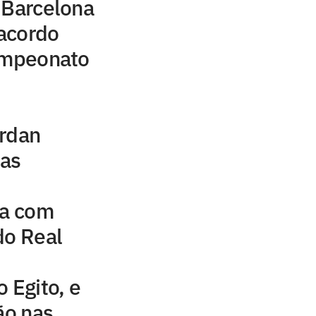
 Barcelona
acordo
campeonato
ordan
uas
na com
do Real
 Egito, e
ão nas