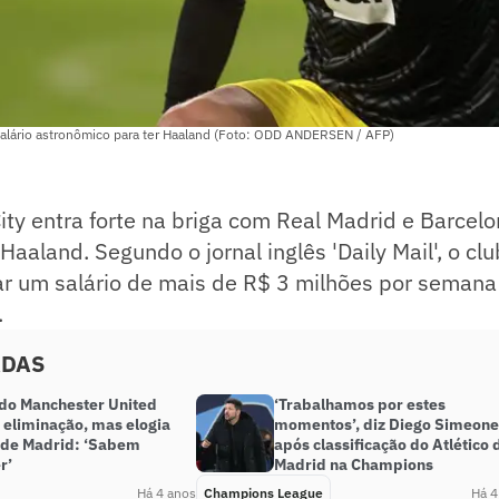
salário astronômico para ter Haaland (Foto: ODD ANDERSEN / AFP)
ty entra forte na briga com Real Madrid e Barcelo
Haaland. Segundo o jornal inglês 'Daily Mail', o cl
ar um salário de mais de R$ 3 milhões por semana
.
ADAS
 do Manchester United
‘Trabalhamos por estes
 eliminação, mas elogia
momentos’, diz Diego Simeone
o de Madrid: ‘Sabem
após classificação do Atlético 
r’
Madrid na Champions
Há 4 anos
Champions League
Há 4