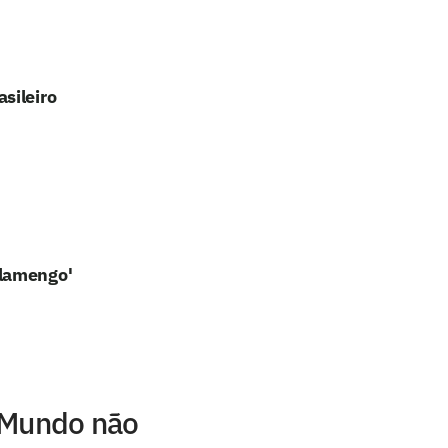
sileiro
Flamengo'
 Mundo não