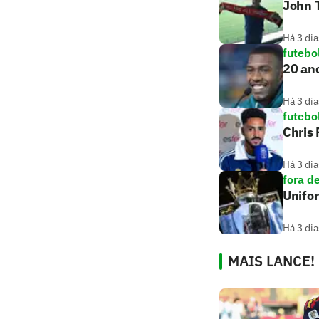
John T
Há 3 dia
futebo
20 ano
Há 3 dia
futebo
Chris
Há 3 dia
fora d
Unifo
Há 3 dia
MAIS LANCE!