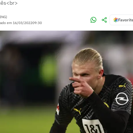
uês<br>
ING)
Favorit
zado em
16/03/2022
09:30