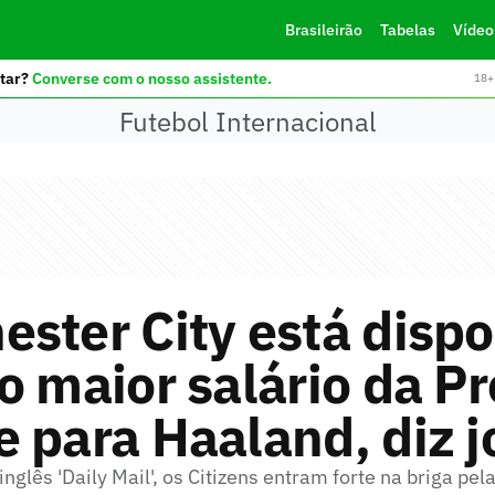
Brasileirão
Tabelas
Vídeo
tar?
Converse com o nosso assistente.
18+ 
Futebol Internacional
ster City está dispo
o maior salário da P
 para Haaland, diz j
inglês 'Daily Mail', os Citizens entram forte na briga pe