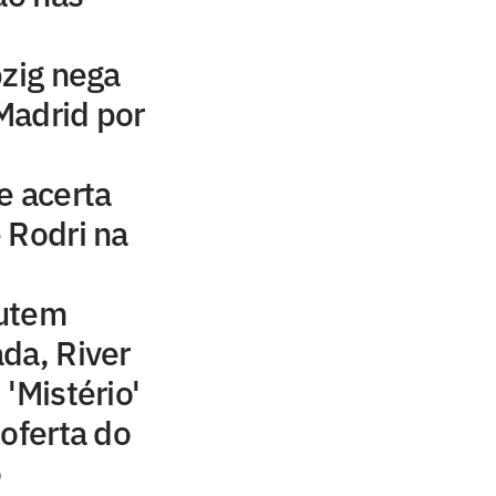
pzig nega
Madrid por
e acerta
 Rodri na
cutem
da, River
'Mistério'
 oferta do
o