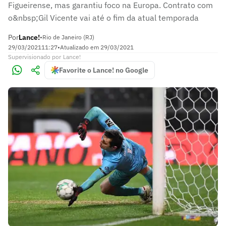
Figueirense, mas garantiu foco na Europa. Contrato com
o&nbsp;Gil Vicente vai até o fim da atual temporada
Por
Lance!
•
Rio de Janeiro (RJ)
29/03/2021
11:27
•
Atualizado em
29/03/2021
Supervisionado
por
Lance!
Favorite o Lance! no Google