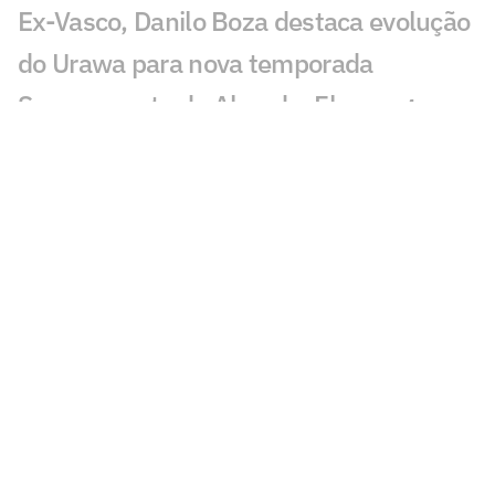
Ex-Vasco, Danilo Boza destaca evolução
do Urawa para nova temporada
Sem resposta de Almada, Flamengo
avança por Luiz Henrique e prepara
proposta milionária
Jogador morre após ser atingido por raio
durante partida de futebol na Tailândia
Europeus reagem a Estevão em Chelsea
x Juventus: 'Precisa'
Milan e Inter de Milão se enfrentam em
amistoso com homenagem a Franco
Baresi