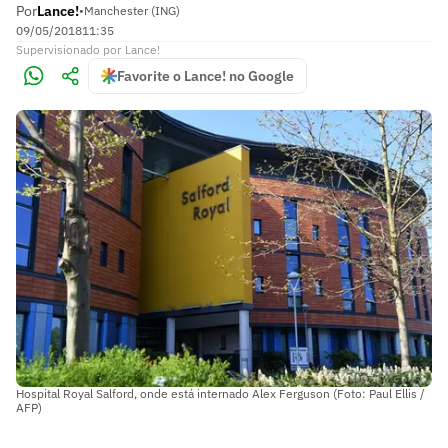
Por
Lance!
•
Manchester (ING)
09/05/2018
11:35
Supervisionado
por
Lance!
Favorite o Lance! no Google
Hospital Royal Salford, onde está internado Alex Ferguson (Foto: Paul Ellis /
AFP)