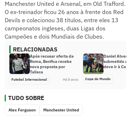
Manchester United e Arsenal, em Old Trafford.
O ex-treinador ficou 26 anos à frente dos Red
Devils e colecionou 38 títulos, entre eles 13
campeonatos ingleses, duas Ligas dos
Campeões e dois Mundiais de Clubes.
RELACIONADAS
Após recusar oferta da
Daniel Alves n
Roma, Benfica recebe
submetido a ci
nova proposta por
deve ir à Copa
Talisca
Copa do Mundo
Futebol Internacional
Há 8 anos
TUDO SOBRE
Alex Ferguson
Manchester United