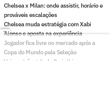
Chelsea x Milan: onde assistir, horário e
prováveis escalações
Chelsea muda estratégia com Xabi
Alonso e aposta na experiência
Jogador fica livre no mercado após a
Copa do Mundo pela Seleção
Veja os três gols de Corinthians x
Internacional pela Copa do Brasil
Matheus Davó inicia temporada em alta
e celebra grande fase no futebol
israelense
Falcão celebra vitória do Hapoel Tel Aviv