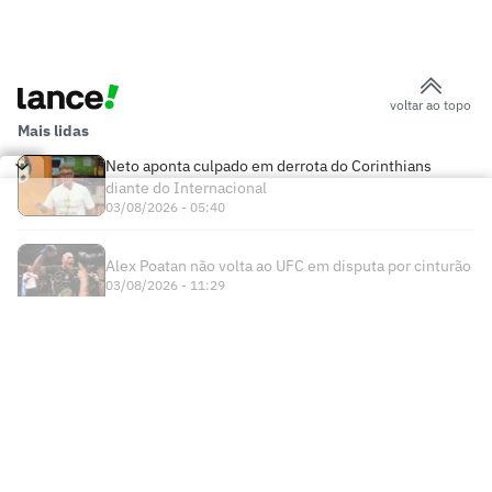
voltar ao topo
Mais lidas
Neto aponta culpado em derrota do Corinthians
diante do Internacional
03/08/2026 - 05:40
Alex Poatan não volta ao UFC em disputa por cinturão
03/08/2026 - 11:29
Times
Futebol Nacional
Atlético Mineiro
Futebol Internacional
Brasileirão Série A
Bahia