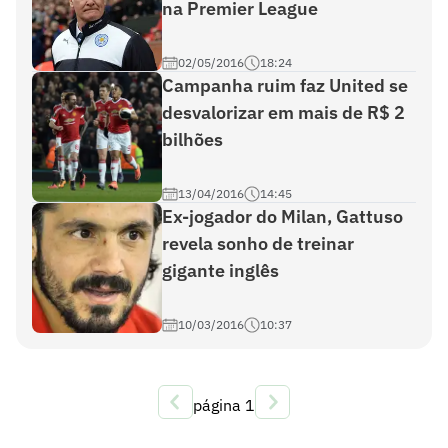
na Premier League
02/05/2016
18:24
Campanha ruim faz United se
desvalorizar em mais de R$ 2
bilhões
13/04/2016
14:45
Ex-jogador do Milan, Gattuso
revela sonho de treinar
gigante inglês
10/03/2016
10:37
página
1