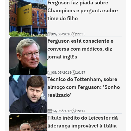
Ferguson faz piada sobre
Champions e pergunta sobre
time do filho
09/05/2018
11:35
Ferguson está consciente e
conversa com médicos, diz
jornal inglês
08/05/2018
10:57
Técnico do Tottenham, sobre
almoço com Ferguson: 'Sonho
realizado'
13/05/2016
19:14
Título inédito do Leicester dá
liderança improvável à Itália