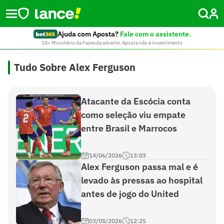
Ajuda com Aposta?
Fale com o assistente.
18+ Ministério da Fazenda adverte: Aposta não é investimento
Tudo Sobre Alex Ferguson
Atacante da Escócia conta
como seleção viu empate
entre Brasil e Marrocos
14/06/2026
13:03
Alex Ferguson passa mal e é
levado às pressas ao hospital
antes de jogo do United
03/05/2026
12:25