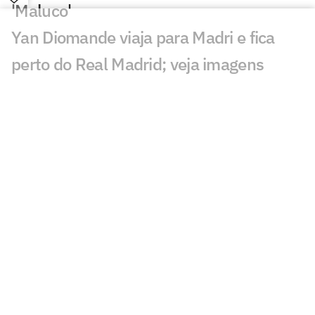
'Maluco'
Yan Diomande viaja para Madri e fica
perto do Real Madrid; veja imagens
AO VIVO: Acompanhe a quinta-feira (06)
do mercado da bola internacional
River Plate vence disputa com
Flamengo e fecha acordo por Thiago
Almada por R$ 120 milhões
Leonardo Jardim e Filipe Luís são
sombras um do outro à frente de
Flamengo e Monaco
Jogos de hoje: quem joga no futebol e