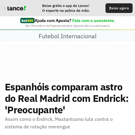
Baixe grátis o app do Lance!
Baixe agora
O esporte na palma da mão.
Ajuda com Aposta?
Fale com o assistente.
18+ Ministério da Fazenda adverte: Aposta não é investimento
Futebol Internacional
Espanhóis comparam astro
do Real Madrid com Endrick:
'Preocupante'
Assim como o Endrick, Mastantuono luta contra o
sistema de rotação merengue