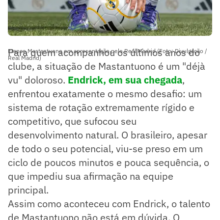
Para quem acompanhou os últimos anos do
Franco Mastantuono em apresentação pelo Real Madrid (Foto: Divulgação /
Real Madrid)
clube, a situação de Mastantuono é um "déjà
vu" doloroso.
Endrick, em sua chegada
,
enfrentou exatamente o mesmo desafio: um
sistema de rotação extremamente rígido e
competitivo, que sufocou seu
desenvolvimento natural. O brasileiro, apesar
de todo o seu potencial, viu-se preso em um
ciclo de poucos minutos e pouca sequência, o
que impediu sua afirmação na equipe
principal.
Assim como aconteceu com Endrick, o talento
de Mastantuono não está em dúvida. O