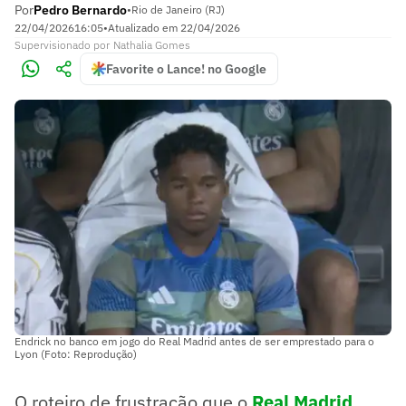
Por
Pedro Bernardo
•
Rio de Janeiro (RJ)
22/04/2026
16:05
•
Atualizado em
22/04/2026
Supervisionado
por
Nathalia Gomes
Favorite o Lance! no Google
Endrick no banco em jogo do Real Madrid antes de ser emprestado para o
Lyon (Foto: Reprodução)
O roteiro de frustração que o
Real Madrid