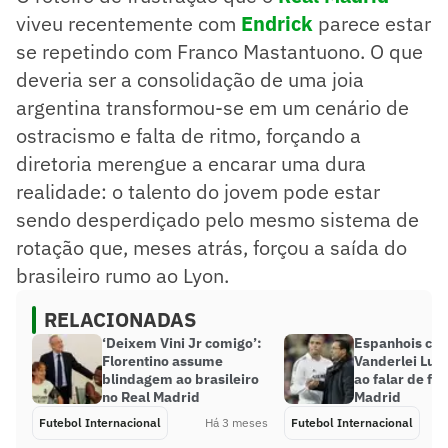
viveu recentemente com
Endrick
parece estar
se repetindo com Franco Mastantuono. O que
deveria ser a consolidação de uma joia
argentina transformou-se em um cenário de
ostracismo e falta de ritmo, forçando a
diretoria merengue a encarar uma dura
realidade: o talento do jovem pode estar
sendo desperdiçado pelo mesmo sistema de
rotação que, meses atrás, forçou a saída do
brasileiro rumo ao Lyon.
RELACIONADAS
‘Deixem Vini Jr comigo’:
Espanhois cit
Florentino assume
Vanderlei Lu
blindagem ao brasileiro
ao falar de fa
no Real Madrid
Madrid
Futebol Internacional
Há 3 meses
Futebol Internacional