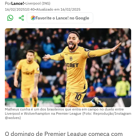
Por
Lance!
•
Liverpool (ING)
16/02/2025
10:40
•
Atualizado em
16/02/2025
Favorite o Lance! no Google
Matheus cunha é um dos brasileiros que entra em campo no duelo entre
Liverpool e Wolverhampton na Premier League (Foto: Reprodução/Instagram
@wolves)
O domingo de Premier League começa com