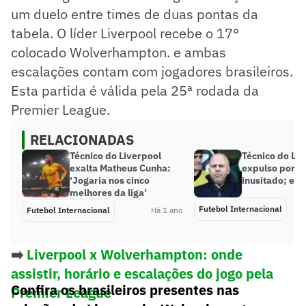
um duelo entre times de duas pontas da
tabela. O líder Liverpool recebe o 17°
colocado Wolverhampton. e ambas
escalações contam com jogadores brasileiros.
Esta partida é válida pela 25ª rodada da
Premier League.
RELACIONADAS
Técnico do Liverpool
Técnico do Liv
exalta Matheus Cunha:
expulso por m
‘Jogaria nos cinco
inusitado; en
melhores da liga’
Futebol Internacional
Futebol Internacional
Há 1 ano
➡️
Liverpool x Wolverhampton: onde
assistir, horário e escalações do jogo pela
Confira os brasileiros presentes nas
Premier League