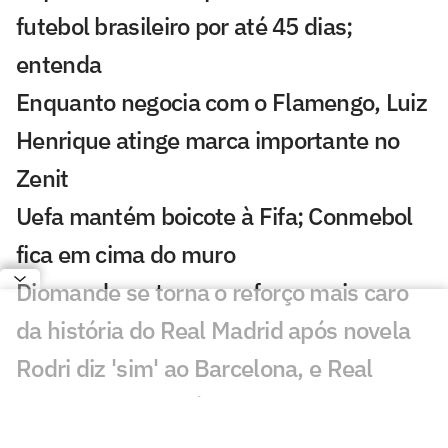
futebol brasileiro por até 45 dias;
entenda
Enquanto negocia com o Flamengo, Luiz
Henrique atinge marca importante no
Zenit
Uefa mantém boicote à Fifa; Conmebol
fica em cima do muro
Diomande se torna o reforço mais caro
da história do Real Madrid após novela
Rodri diz 'sim' ao Barcelona, e Real
Madrid leva chapéu de rival
Atlético de Madrid tem alvo com