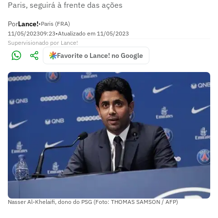
Paris, seguirá à frente das ações
Por
Lance!
•
Paris (FRA)
11/05/2023
09:23
•
Atualizado em
11/05/2023
Supervisionado
por
Lance!
Favorite o Lance! no Google
Nasser Al-Khelaifi, dono do PSG (Foto: THOMAS SAMSON / AFP)