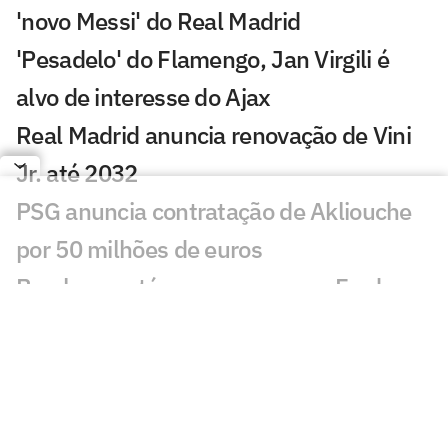
'novo Messi' do Real Madrid
'Pesadelo' do Flamengo, Jan Virgili é
alvo de interesse do Ajax
Real Madrid anuncia renovação de Vini
Jr. até 2032
PSG anuncia contratação de Akliouche
por 50 milhões de euros
Bracks mantém esperança por Fred no
Atlético: 'Temos essa chama acesa'
Ansu Fati destaca estilo de Filipe Luís no
Monaco: 'Vai ser bom para mim'
Ex-Botafogo, Lucas Perri se aproxima de