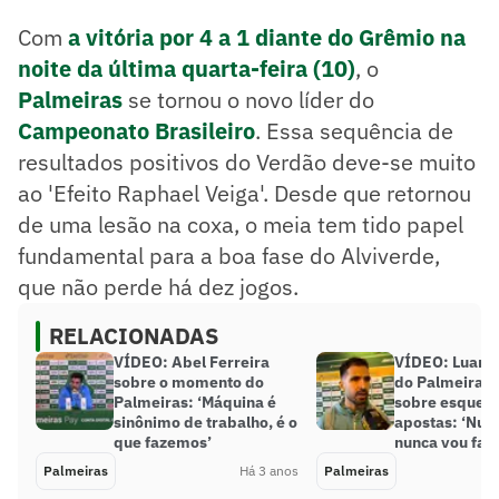
Com
a vitória por 4 a 1 diante do Grêmio na
noite da última quarta-feira (10)
, o
Palmeiras
se tornou o novo líder do
Campeonato Brasileiro
. Essa sequência de
resultados positivos do Verdão deve-se muito
ao 'Efeito Raphael Veiga'. Desde que retornou
de uma lesão na coxa, o meia tem tido papel
fundamental para a boa fase do Alviverde,
que não perde há dez jogos.
RELACIONADAS
VÍDEO: Abel Ferreira
VÍDEO: Luan, 
sobre o momento do
do Palmeiras,
Palmeiras: ‘Máquina é
sobre esquem
sinônimo de trabalho, é o
apostas: ‘Nunc
que fazemos’
nunca vou faze
Palmeiras
Há 3 anos
Palmeiras