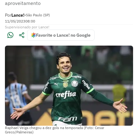
aproveitamento
Por
Lance!
•
São Paulo (SP)
11/05/2023
08:00
Supervisionado
por
Lance!
Favorite o Lance! no Google
Raphael Veiga chegou a dez gols na temporada (Foto: Cesar
Greco/Palmeiras)