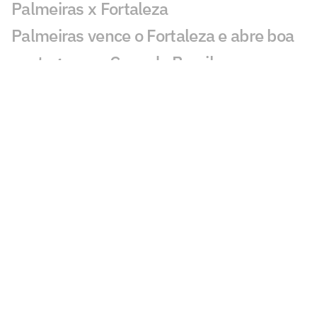
Palmeiras x Fortaleza
Palmeiras vence o Fortaleza e abre boa
vantagem na Copa do Brasil
Atuação de Arias em Palmeiras x
Fortaleza ganha destaque: 'Barbaridade'
Maurício chama atenção em Palmeiras x
Fortaleza: 'Que fase'
Veja gols em Palmeiras x Fortaleza:
Maurício, Arias e Flaco marcam
Leila critica nota do Flamengo contra o
Palmeiras e rebate: 'Cara de pau'
Torcedores pedem cartão vermelho em