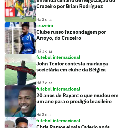
Entenda cenário de negociação do
Cruzeiro por Brian Rodríguez
Há 3 dias
cruzeiro
Clube russo faz sondagem por
Arroyo, do Cruzeiro
Há 3 dias
futebol internacional
John Textor contesta mudança
societária em clube da Bélgica
Há 3 dias
futebol internacional
20 anos de Rayan: o que mudou em
um ano para o prodígio brasileiro
Há 3 dias
futebol internacional
Chris Ramos elogia Oviedo após