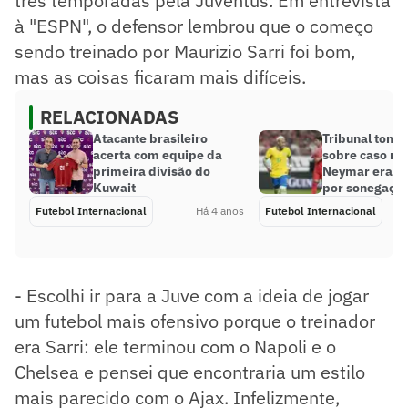
três temporadas pela Juventus. Em entrevista
à "ESPN", o defensor lembrou que o começo
sendo treinado por Maurizio Sarri foi bom,
mas as coisas ficaram mais difíceis.
RELACIONADAS
Atacante brasileiro
Tribunal toma
acerta com equipe da
sobre caso no
primeira divisão do
Neymar era in
Kuwait
por sonegação 
Futebol Internacional
Há 4 anos
Futebol Internacional
- Escolhi ir para a Juve com a ideia de jogar
um futebol mais ofensivo porque o treinador
era Sarri: ele terminou com o Napoli e o
Chelsea e pensei que encontraria um estilo
mais parecido com o Ajax. Infelizmente,