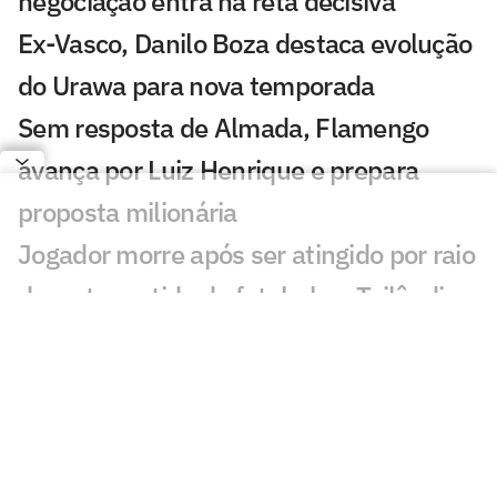
negociação entra na reta decisiva
Ex-Vasco, Danilo Boza destaca evolução
do Urawa para nova temporada
Sem resposta de Almada, Flamengo
avança por Luiz Henrique e prepara
proposta milionária
Jogador morre após ser atingido por raio
durante partida de futebol na Tailândia
Europeus reagem a Estevão em Chelsea
x Juventus: 'Precisa'
Milan e Inter de Milão se enfrentam em
amistoso com homenagem a Franco