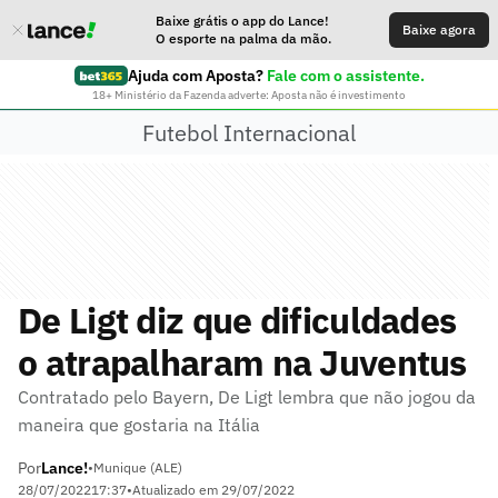
Baixe grátis o app do Lance!
Baixe agora
O esporte na palma da mão.
Ajuda com Aposta?
Fale com o assistente.
18+ Ministério da Fazenda adverte: Aposta não é investimento
Futebol Internacional
De Ligt diz que dificuldades
o atrapalharam na Juventus
Contratado pelo Bayern, De Ligt lembra que não jogou da
maneira que gostaria na Itália
Por
Lance!
•
Munique (ALE)
28/07/2022
17:37
•
Atualizado em
29/07/2022