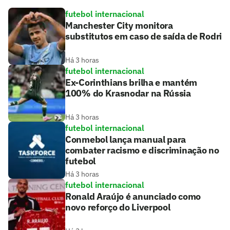
futebol internacional
Manchester City monitora
substitutos em caso de saída de Rodri
Há 3 horas
futebol internacional
Ex-Corinthians brilha e mantém
100% do Krasnodar na Rússia
Há 3 horas
futebol internacional
Conmebol lança manual para
combater racismo e discriminação no
futebol
Há 3 horas
futebol internacional
Ronald Araújo é anunciado como
novo reforço do Liverpool