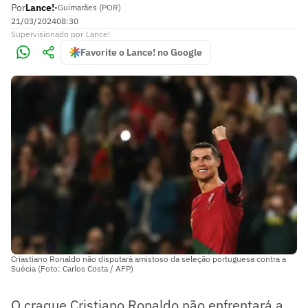
Por
Lance!
•
Guimarães (POR)
21/03/2024
08:30
Supervisionado
por
Lance!
Favorite o Lance! no Google
Criastiano Ronaldo não disputará amistoso da seleção portuguesa contra a
Suécia (Foto: Carlos Costa / AFP)
O craque Cristiano Ronaldo não enfrentará a