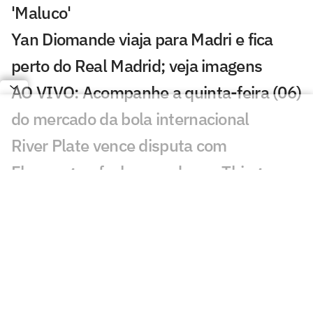
'Maluco'
Yan Diomande viaja para Madri e fica
perto do Real Madrid; veja imagens
AO VIVO: Acompanhe a quinta-feira (06)
do mercado da bola internacional
River Plate vence disputa com
Flamengo e fecha acordo por Thiago
Almada por R$ 120 milhões
Leonardo Jardim e Filipe Luís são
sombras um do outro à frente de
Flamengo e Monaco
Jogos de hoje: quem joga no futebol e