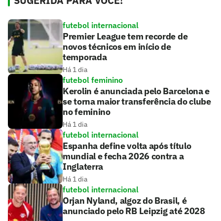
SUGERIDA PARA VOCÊ!
futebol internacional
Premier League tem recorde de
novos técnicos em início de
temporada
Há 1 dia
futebol feminino
Kerolin é anunciada pelo Barcelona e
se torna maior transferência do clube
no feminino
Há 1 dia
futebol internacional
Espanha define volta após título
mundial e fecha 2026 contra a
Inglaterra
Há 1 dia
futebol internacional
Orjan Nyland, algoz do Brasil, é
anunciado pelo RB Leipzig até 2028