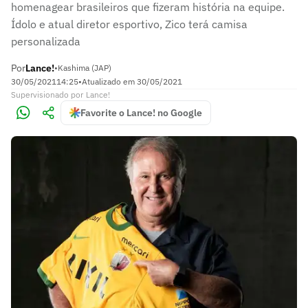
homenagear brasileiros que fizeram história na equipe.
Ídolo e atual diretor esportivo, Zico terá camisa
personalizada
Por
Lance!
•
Kashima (JAP)
30/05/2021
14:25
•
Atualizado em
30/05/2021
Supervisionado
por
Lance!
Favorite o Lance! no Google