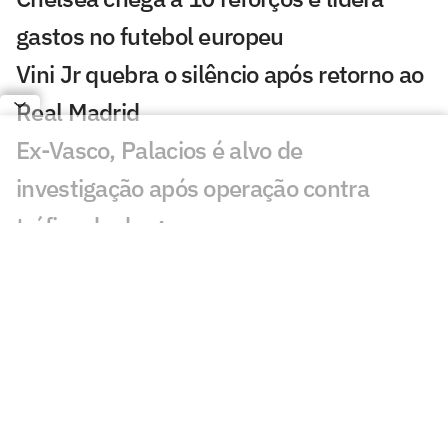
gastos no futebol europeu
Vini Jr quebra o silêncio após retorno ao
Real Madrid
Ex-Vasco, Palacios é alvo de
investigação após operação contra
tráfico de drogas
Cidades-sede dos EUA cobram Fifa por
promessa milionária feita para a Copa do
Mundo de 2026
Premier League tem recorde de novos
técnicos em início de temporada