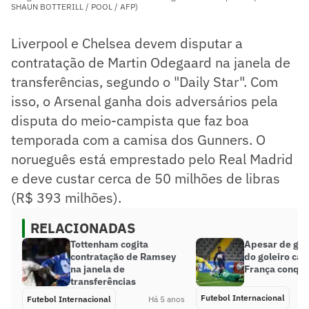
SHAUN BOTTERILL / POOL / AFP)
Liverpool e Chelsea devem disputar a
contratação de Martin Odegaard na janela de
transferências, segundo o "Daily Star". Com
isso, o Arsenal ganha dois adversários pela
disputa do meio-campista que faz boa
temporada com a camisa dos Gunners. O
norueguês está emprestado pelo Real Madrid
e deve custar cerca de 50 milhões de libras
(R$ 393 milhões).
RELACIONADAS
Tottenham cogita
Apesar de gra
contratação de Ramsey
do goleiro ca
na janela de
França conquis
transferências
Futebol Internacional
Futebol Internacional
Há 5 anos