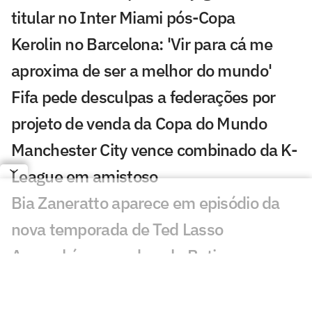
titular no Inter Miami pós-Copa
Kerolin no Barcelona: 'Vir para cá me
aproxima de ser a melhor do mundo'
Fifa pede desculpas a federações por
projeto de venda da Copa do Mundo
Manchester City vence combinado da K-
League em amistoso
Bia Zaneratto aparece em episódio da
nova temporada de Ted Lasso
Arsenal é superado pelo Betis em
amistoso com golaço de Deossa
PSG sofre dura derrota em amistoso