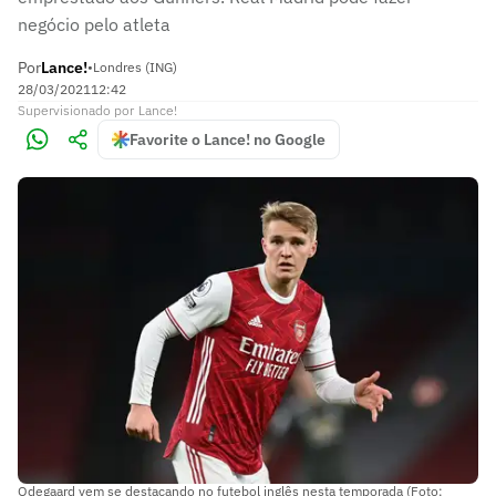
negócio pelo atleta
Por
Lance!
•
Londres (ING)
28/03/2021
12:42
Supervisionado
por
Lance!
Favorite o Lance! no Google
Odegaard vem se destacando no futebol inglês nesta temporada (Foto: