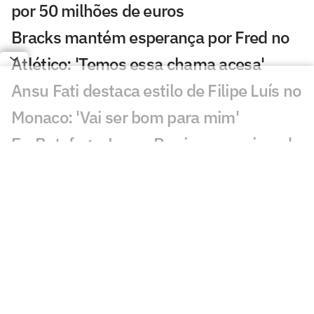
por 50 milhões de euros
Bracks mantém esperança por Fred no
Atlético: 'Temos essa chama acesa'
Ansu Fati destaca estilo de Filipe Luís no
Monaco: 'Vai ser bom para mim'
Ex-Botafogo, Lucas Perri se aproxima de
clube da Itália
Após fracasso na Copa do Mundo,
Uruguai anuncia Diego Forlán como novo
técnico
Copa Feminina irá parar calendário do
futebol brasileiro por até 45 dias;