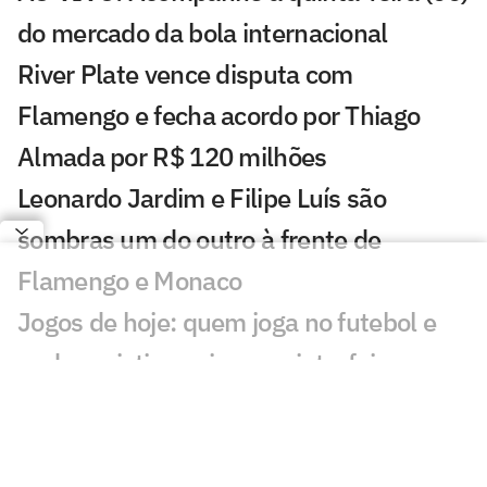
do mercado da bola internacional
River Plate vence disputa com
Flamengo e fecha acordo por Thiago
Almada por R$ 120 milhões
Leonardo Jardim e Filipe Luís são
sombras um do outro à frente de
Flamengo e Monaco
Jogos de hoje: quem joga no futebol e
onde assistir ao vivo – quinta-feira
(06/08/2026)
Messi brilha em primeiro jogo como