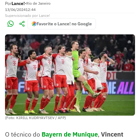
Por
Lance!
•
Rio de Janeiro
13/06/2024
12:44
Supervisionado
por
Lance!
Favorite o Lance! no Google
(Foto: KIRILL KUDRYAVTSEV / AFP)
O técnico do
Bayern de Munique
,
Vincent