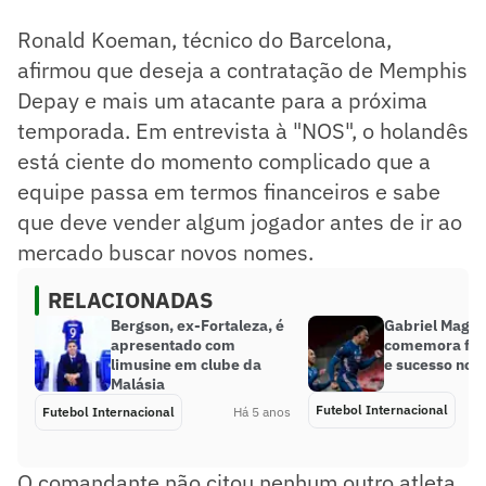
Ronald Koeman, técnico do Barcelona,
afirmou que deseja a contratação de Memphis
Depay e mais um atacante para a próxima
temporada. Em entrevista à "NOS", o holandês
está ciente do momento complicado que a
equipe passa em termos financeiros e sabe
que deve vender algum jogador antes de ir ao
mercado buscar novos nomes.
RELACIONADAS
Bergson, ex-Fortaleza, é
Gabriel Magal
apresentado com
comemora fase
limusine em clube da
e sucesso no 
Malásia
Futebol Internacional
Futebol Internacional
Há 5 anos
O comandante não citou nenhum outro atleta