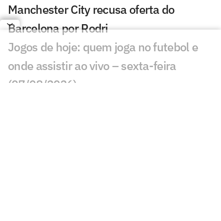
Manchester City recusa oferta do
Barcelona por Rodri
Jogos de hoje: quem joga no futebol e
onde assistir ao vivo – sexta-feira
(07/08/2026)
Ex-Fluminense entra na mira de
Manchester United e Arsenal, diz jornal
Veja gols em Bayern de Munique x
Aston Villa: João Gomes diminui
Liverpool x Monaco: onde assistir,
horário e prováveis escalações
Lúcio de Castro: Fifa, Infantino e o