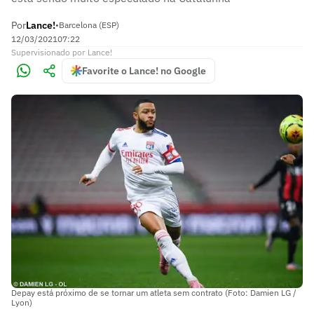
Por
Lance!
•
Barcelona (ESP)
12/03/2021
07:22
Supervisionado
por
Lance!
Favorite o Lance! no Google
Depay está próximo de se tornar um atleta sem contrato (Foto: Damien LG /
Lyon)