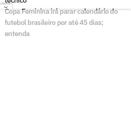
técnico
Copa Feminina irá parar calendário do
futebol brasileiro por até 45 dias;
entenda
Enquanto negocia com o Flamengo, Luiz
Henrique atinge marca importante no
Zenit
Uefa mantém boicote à Fifa; Conmebol
fica em cima do muro
Diomande se torna o reforço mais caro
da história do Real Madrid após novela
Rodri diz 'sim' ao Barcelona, e Real