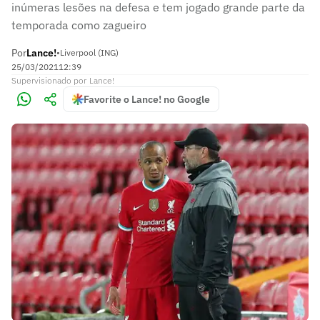
inúmeras lesões na defesa e tem jogado grande parte da
temporada como zagueiro
Por
Lance!
•
Liverpool (ING)
25/03/2021
12:39
Supervisionado
por
Lance!
Favorite o Lance! no Google